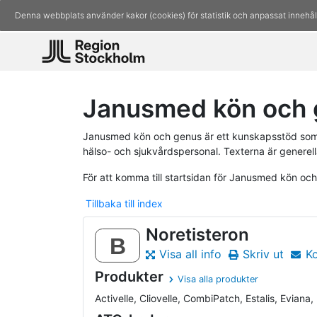
Denna webbplats använder kakor (cookies) för statistik och anpassat innehål
Janusmed kön och 
Janusmed kön och genus är ett kunskapsstöd som 
hälso- och sjukvårdspersonal. Texterna är generell
För att komma till startsidan för Janusmed kön oc
Tillbaka till index
Noretisteron
B
Visa all info
Skriv ut
K
Produkter
Visa alla produkter
Activelle, Cliovelle, CombiPatch, Estalis, Eviana