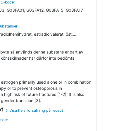
ATC-koder
3, G03FA01, G03FA12, G03FA15, G03FA17,
substanser
radiolhemihydrat, estradiolvalerat, öst......
byte så används denna substans enbart av
könsskillnader har därför inte bedömts
al estrogen primarily used alone or in combination
py or to prevent osteoporosis in
gh risk of future fractures [1-2]. It is also
gender transition [3].
pt
Visa hela försäljning på recept
enser