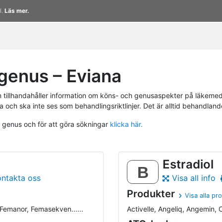
l.
Läs mer.
genus – Eviana
tillhandahåller information om köns- och genusaspekter på läkemed
a och ska inte ses som behandlingsriktlinjer. Det är alltid behandlan
h genus och för att göra sökningar
klicka här.
Estradiol
B
ontakta oss
Visa all info
Produkter
Visa alla pr
, Femanor, Femasekven......
Activelle, Angeliq, Angemin, C