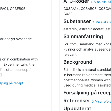
ATC-koder
Visa alla 
FA01, G03FB05
G03AA14, G03AB08, G03CA0
G03F......
Substanser
Visa alla 
estradiol, estradiolacetat, est
Sammanfattning
har analys avseende
Förutom i samband med köns
kvinnor och analys avseende 
relevant.
e or in combination with
Background
2]. Experimentally, the
ies of anticonception,
Estradiol is a natural steroid
].
in hormone replacement thera
postmenopausal women with a hi
ljning på recept
used during medical assisted 
Försäljning på rece
Referenser
Visa refer
Uppdaterat