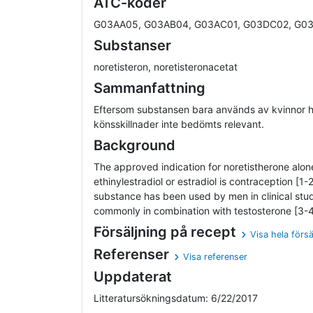
ATC-koder
G03AA05, G03AB04, G03AC01, G03DC02, G03
Substanser
noretisteron, noretisteronacetat
Sammanfattning
Eftersom substansen bara används av kvinnor 
könsskillnader inte bedömts relevant.
Background
The approved indication for noretistherone alon
ethinylestradiol or estradiol is contraception [1-
substance has been used by men in clinical stud
commonly in combination with testosterone [3-4
Försäljning på recept
Visa hela försä
Referenser
Visa referenser
Uppdaterat
Litteratursökningsdatum: 6/22/2017