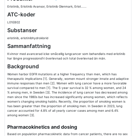
Erlotinib, Erlotinib Avansor, Erlotinib Glenmark, Erlot......
ATC-koder
L01EB02
Substanser
erlotinib, erlotinibhydroklorid
Sammanfattning
Kvinnor med avancerad icke-småcellig lungcancer som behandlats med erlotinib
har längre progressionsfri överlevnad och total överlevnad än män.
Background
Women harbor EGFR mutations at a higher frequency than men, which has
therapeutic implications [1]. Generally, women mount stronger innate and adaptive
immune responses than men [2]. Women with lung cancer have a more favorable
survival compared to men [1]. The 5-year survival is 32 % among women, and 24
% among men, in Sweden [3]. The incidence of lung cancer has decreased among
men since the 1980s but has increased significantly among women, which reflects
women's changing smoking habits. Recently, the proportion of smoking women is
has been greater than the proportion of smoking men. In Sweden in 2023, lung
cancer accounted for 4.8% of all yearly cancer cases among men and 6.4%
among women [3].
Pharmacokinetics and dosing
Based on population pharmacokinetic data from cancer patients, there are no sex