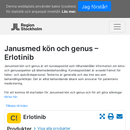
Jag förstår!
Denna webbplats använder kakor (cookies)
för statistik och anpassat innehåll.
Läs mer.
Janusmed kön och genus –
Erlotinib
Janusmed kön och genus är ett kunskapsstöd som tillhandahåller information om köns-
och genusaspekter på läkemedelsbehandling. Kunskapsstödet är avsedd främst för
hälso- och sjukvårdspersonal. Texterna är generella och ska inte ses som
behandlingsriktlinjer. Det är alltid behandlande läkare som ansvarar för patientens
medicinering.
För att komma till startsidan för Janusmed kön och genus och för att göra sökningar
klicka här.
Tillbaka till index
Erlotinib
C!
Produkter
Visa alla produkter