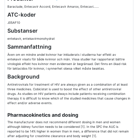
Baraclude, Entecavir Accord, Entecavir Amarox, Entecavi......
ATC-koder
J05AF10
Substanser
entekavir, entekavirmonohydrat
Sammanfattning
Även om en mindre andel kvinnor har inkluderats i studierna har effekt av
entekavir visats för både kvinnor och män. Vissa studier har rapporterat bättre
virologisk effekt hos kvinnor men evidensen är begränsad. Det finns en ökad risk
för laktacidos för kvinnor, i synnerhet obesa vilket måste beaktas.
Background
Antiretrovirals for treatment of HIV are always given as a combination of at least
three medicines. Cobicistat is used to boost the effect of other antiretroviral
drugs. As studies on HIV patients always include patients receiving combination
therapy it is difficult to know which of the studied medicines that cause changes in
effect and/or adverse events.
Pharmacokinetics and dosing
The manufacturer does not recommend different dosing in men and women
although kidney function needs to be considered [1]. In the SPC the AUC is
reported to be 14% higher in women than in men, a difference that did not remain
after adjusting for creatinine clearance and body weight [1].