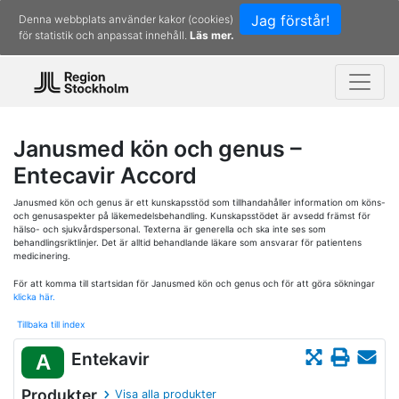
Jag förstår!
Denna webbplats använder kakor (cookies)
för statistik och anpassat innehåll.
Läs mer.
Janusmed kön och genus –
Entecavir Accord
Janusmed kön och genus är ett kunskapsstöd som tillhandahåller information om köns-
och genusaspekter på läkemedelsbehandling. Kunskapsstödet är avsedd främst för
hälso- och sjukvårdspersonal. Texterna är generella och ska inte ses som
behandlingsriktlinjer. Det är alltid behandlande läkare som ansvarar för patientens
medicinering.
För att komma till startsidan för Janusmed kön och genus och för att göra sökningar
klicka här.
Tillbaka till index
Entekavir
A
Produkter
Visa alla produkter