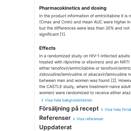
Pharmacokinetics and dosing
In the product information of emtricitabine it is
(Cmax and Cmin) and mean AUC were higher i
but the differences were less than 20% and not 
significant [1].
Effects
In a randomized study on HIV-1-infected adul
treated with rilpivirine or efavirenz and an NRT
either tenofovir/emtricitabine or tenofovir/emtri
zidovudine/lamivudine or abacavir/lamivudine no
between men and women was found [2]. However
the CASTLE study, where treatment-naive adult
women) were randomized to receive either atazan
Visa hela bakgrundstexten
Försäljning på recept
Visa hela försä
Referenser
Visa referenser
Uppdaterat