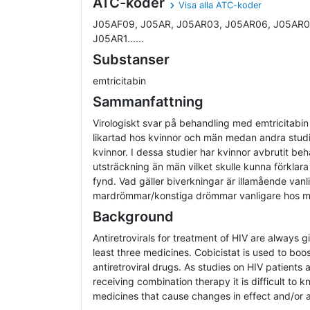
ATC-koder
Visa alla ATC-koder
J05AF09, J05AR, J05AR03, J05AR06, J05AR0
J05AR1......
Substanser
emtricitabin
Sammanfattning
Virologiskt svar på behandling med emtricitabin h
likartad hos kvinnor och män medan andra studi
kvinnor. I dessa studier har kvinnor avbrutit be
utsträckning än män vilket skulle kunna förklar
fynd. Vad gäller biverkningar är illamående vanl
mardrömmar/konstiga drömmar vanligare hos m
Background
Antiretrovirals for treatment of HIV are always g
least three medicines. Cobicistat is used to boos
antiretroviral drugs. As studies on HIV patients 
receiving combination therapy it is difficult to 
medicines that cause changes in effect and/or 