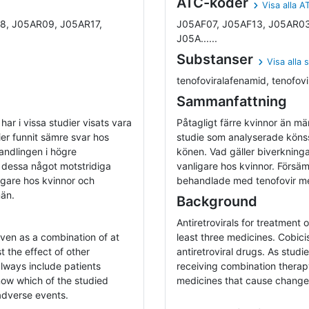
ATC-koder
Visa alla 
8, J05AR09, J05AR17,
J05AF07, J05AF13, J05AR03
J05A......
Substanser
Visa alla 
tenofoviralafenamid, tenofovi
Sammanfattning
ar i vissa studier visats vara
Påtagligt färre kvinnor än mä
er funnit sämre svar hos
studie som analyserade könss
handlingen i högre
könen. Vad gäller biverkninga
a dessa något motstridiga
vanligare hos kvinnor. Försäm
igare hos kvinnor och
behandlade med tenofovir m
än.
Background
Antiretrovirals for treatment
iven as a combination of at
least three medicines. Cobicis
t the effect of other
antiretroviral drugs. As studi
always include patients
receiving combination therapy 
know which of the studied
medicines that cause changes
adverse events.