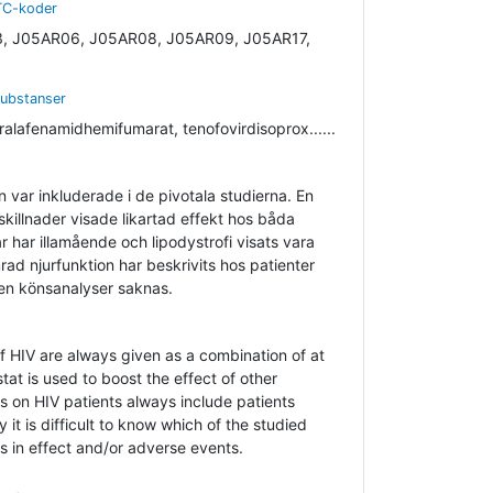
ATC-koder
, J05AR06, J05AR08, J05AR09, J05AR17,
substanser
ralafenamidhemifumarat, tenofovirdisoprox......
n var inkluderade i de pivotala studierna. En
killnader visade likartad effekt hos båda
r har illamående och lipodystrofi visats vara
rad njurfunktion har beskrivits hos patienter
en könsanalyser saknas.
 of HIV are always given as a combination of at
tat is used to boost the effect of other
es on HIV patients always include patients
it is difficult to know which of the studied
 in effect and/or adverse events.