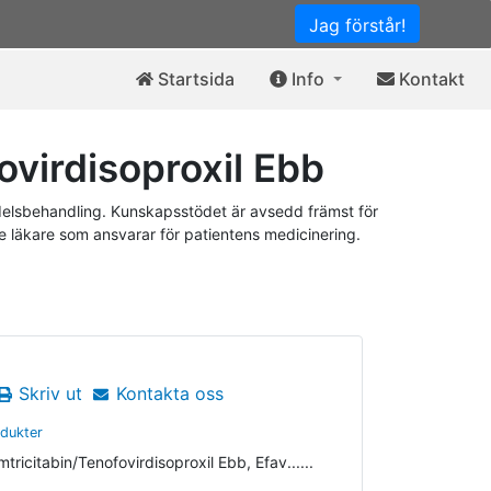
Jag förstår!
Startsida
Info
Kontakt
virdisoproxil Ebb
elsbehandling. Kunskapsstödet är avsedd främst för
de läkare som ansvarar för patientens medicinering.
Skriv ut
Kontakta oss
odukter
tricitabin/Tenofovirdisoproxil Ebb, Efav......