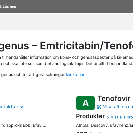
l.
Läs mer.
enus – Emtricitabin/Tenofo
tillhandahåller information om köns- och genusaspekter på läkemed
a och ska inte ses som behandlingsriktlinjer. Det är alltid behandlan
h genus och för att göra sökningar
klicka här.
Tenofovir
A
ontakta oss
Visa all info
Produkter
Visa alla pr
rdisoproxil Ebb, Efav......
Atripla, Descovy, Efavirenz/Em