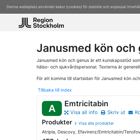
Denna webbplats använder kakor (cookies) för statistik och anpassat innehål
Janusmed kön och g
Janusmed kön och genus är ett kunskapsstöd som 
hälso- och sjukvårdspersonal. Texterna är generell
För att komma till startsidan för Janusmed kön oc
Tillbaka till index
Emtricitabin
A
Visa all info
Skriv ut
K
Produkter
Visa alla produkter
Atripla, Descovy, Efavirenz/Emtricitabin/Tenofovi