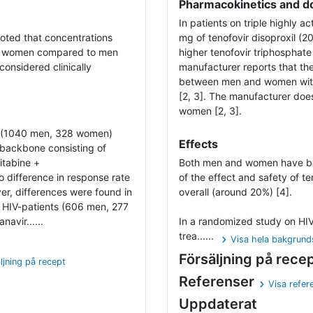
Pharmacokinetics and d
In patients on triple highly a
 noted that concentrations
mg of tenofovir disoproxil 
n women compared to men
higher tenofovir triphosphat
considered clinically
manufacturer reports that th
between men and women with t
[2, 3]. The manufacturer do
women [2, 3].
ts (1040 men, 328 women)
Effects
I backbone consisting of
citabine +
Both men and women have bee
 difference in response rate
of the effect and safety of t
, differences were found in
overall (around 20%) [4].
 HIV-patients (606 men, 277
avir......
In a randomized study on HI
trea......
Visa hela bakgrund
Försäljning på rece
ljning på recept
Referenser
Visa refer
Uppdaterat