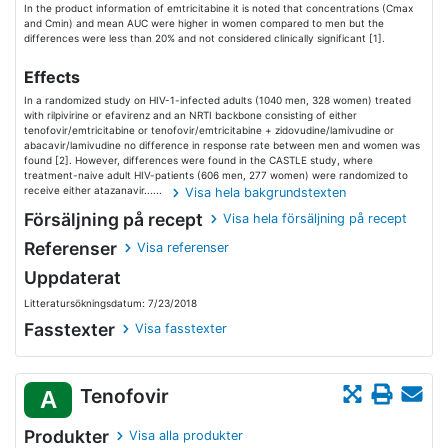
In the product information of emtricitabine it is noted that concentrations (Cmax
and Cmin) and mean AUC were higher in women compared to men but the
differences were less than 20% and not considered clinically significant [1].
Effects
In a randomized study on HIV-1-infected adults (1040 men, 328 women) treated
with rilpivirine or efavirenz and an NRTI backbone consisting of either
tenofovir/emtricitabine or tenofovir/emtricitabine + zidovudine/lamivudine or
abacavir/lamivudine no difference in response rate between men and women was
found [2]. However, differences were found in the CASTLE study, where
treatment-naive adult HIV-patients (606 men, 277 women) were randomized to
receive either atazanavir......
Visa hela bakgrundstexten
Försäljning på recept
Visa hela försäljning på recept
Referenser
Visa referenser
Uppdaterat
Litteratursökningsdatum: 7/23/2018
Fasstexter
Visa fasstexter
Tenofovir
A
Produkter
Visa alla produkter