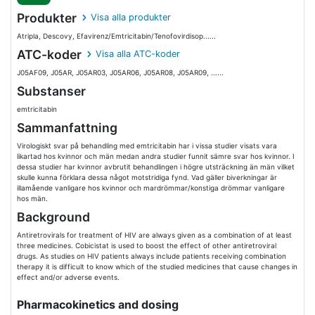
Produkter
Visa alla produkter
Atripla, Descovy, Efavirenz/Emtricitabin/Tenofovirdisop......
ATC-koder
Visa alla ATC-koder
J05AF09, J05AR, J05AR03, J05AR06, J05AR08, J05AR09, ......
Substanser
emtricitabin
Sammanfattning
Virologiskt svar på behandling med emtricitabin har i vissa studier visats vara
likartad hos kvinnor och män medan andra studier funnit sämre svar hos kvinnor. I
dessa studier har kvinnor avbrutit behandlingen i högre utsträckning än män vilket
skulle kunna förklara dessa något motstridiga fynd. Vad gäller biverkningar är
illamående vanligare hos kvinnor och mardrömmar/konstiga drömmar vanligare
hos män.
Background
Antiretrovirals for treatment of HIV are always given as a combination of at least
three medicines. Cobicistat is used to boost the effect of other antiretroviral
drugs. As studies on HIV patients always include patients receiving combination
therapy it is difficult to know which of the studied medicines that cause changes in
effect and/or adverse events.
Pharmacokinetics and dosing