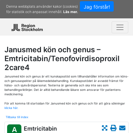
Jag förstår!
Denna webbplats använder kakor (cookies)
för statistik och anpassat innehåll.
Läs mer.
Janusmed kön och genus –
Emtricitabin/Tenofovirdisoproxil
2care4
Janusmed kön och genus är ett kunskapsstöd som tillhandahåller information om köns-
och genusaspekter på läkemedelsbehandling. Kunskapsstödet är avsedd främst för
hälso- och sjukvårdspersonal. Texterna är generella och ska inte ses som
behandlingsriktlinjer. Det är alltid behandlande läkare som ansvarar för patientens
medicinering.
För att komma till startsidan för Janusmed kön och genus och för att göra sökningar
klicka här.
Tillbaka till index
Emtricitabin
A