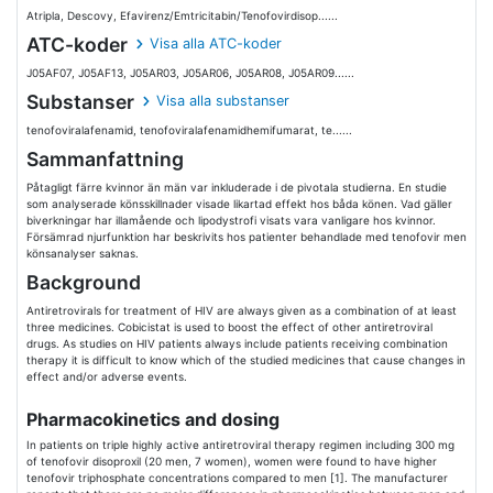
Atripla, Descovy, Efavirenz/Emtricitabin/Tenofovirdisop......
ATC-koder
Visa alla ATC-koder
J05AF07, J05AF13, J05AR03, J05AR06, J05AR08, J05AR09......
Substanser
Visa alla substanser
tenofoviralafenamid, tenofoviralafenamidhemifumarat, te......
Sammanfattning
Påtagligt färre kvinnor än män var inkluderade i de pivotala studierna. En studie
som analyserade könsskillnader visade likartad effekt hos båda könen. Vad gäller
biverkningar har illamående och lipodystrofi visats vara vanligare hos kvinnor.
Försämrad njurfunktion har beskrivits hos patienter behandlade med tenofovir men
könsanalyser saknas.
Background
Antiretrovirals for treatment of HIV are always given as a combination of at least
three medicines. Cobicistat is used to boost the effect of other antiretroviral
drugs. As studies on HIV patients always include patients receiving combination
therapy it is difficult to know which of the studied medicines that cause changes in
effect and/or adverse events.
Pharmacokinetics and dosing
In patients on triple highly active antiretroviral therapy regimen including 300 mg
of tenofovir disoproxil (20 men, 7 women), women were found to have higher
tenofovir triphosphate concentrations compared to men [1]. The manufacturer