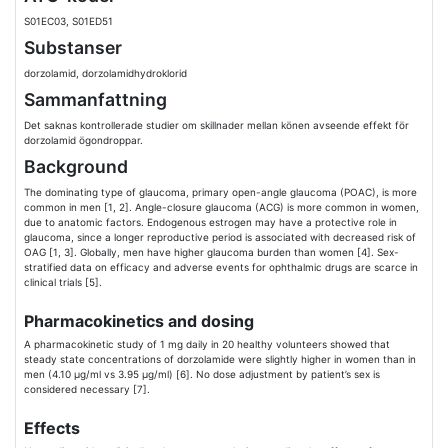
S01EC03, S01ED51
Substanser
dorzolamid, dorzolamidhydroklorid
Sammanfattning
Det saknas kontrollerade studier om skillnader mellan könen avseende effekt för
dorzolamid ögondroppar.
Background
The dominating type of glaucoma, primary open-angle glaucoma (POAC), is more
common in men [1, 2]. Angle-closure glaucoma (ACG) is more common in women,
due to anatomic factors. Endogenous estrogen may have a protective role in
glaucoma, since a longer reproductive period is associated with decreased risk of
OAG [1, 3]. Globally, men have higher glaucoma burden than women [4]. Sex-
stratified data on efficacy and adverse events for ophthalmic drugs are scarce in
clinical trials [5].
Pharmacokinetics and dosing
A pharmacokinetic study of 1 mg daily in 20 healthy volunteers showed that
steady state concentrations of dorzolamide were slightly higher in women than in
men (4.10 μg/ml vs 3.95 μg/ml) [6]. No dose adjustment by patient’s sex is
considered necessary [7].
Effects