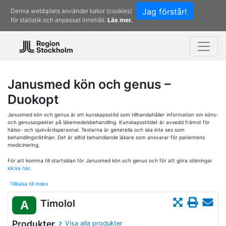
Jag förstår!
Denna webbplats använder kakor (cookies)
för statistik och anpassat innehåll.
Läs mer.
Janusmed kön och genus –
Duokopt
Janusmed kön och genus är ett kunskapsstöd som tillhandahåller information om köns-
och genusaspekter på läkemedelsbehandling. Kunskapsstödet är avsedd främst för
hälso- och sjukvårdspersonal. Texterna är generella och ska inte ses som
behandlingsriktlinjer. Det är alltid behandlande läkare som ansvarar för patientens
medicinering.
För att komma till startsidan för Janusmed kön och genus och för att göra sökningar
klicka här.
Tillbaka till index
Timolol
A
Produkter
Visa alla produkter