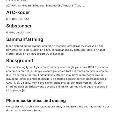
AZARGA, Amelocare, Bimabloc, Bimatoprost/Timolol STADA,......
ATC-koder
S01ED01, S01ED51
Substanser
timolol, timololmaleat
Sammanfattning
Ingen skillnad mellan kvinnor och män avseende intraokulär trycksänkning har
påvisats i de flesta studier. En äldre, samlad analys av data visar dock en något
större reduktion av intraokulärt tryck hos män.
Background
The dominating type of glaucoma, primary open-angle glaucoma (POAC), is more
common in men [1, 2]. Angle-closure glaucoma (ACG) is more common in women,
due to anatomic factors. Endogenous estrogen may have a protective role in
glaucoma, since a longer reproductive period is associated with decreased risk of
OAG [1, 3]. Globally, men have higher glaucoma burden than women [4]. Sex-
stratified data on efficacy and adverse events for ophthalmic drugs are scarce in
clinical trials [5].
Pharmacokinetics and dosing
No studies with a clinically relevant sex analysis regarding the pharmacokinetics or
dosing of timolol were found.