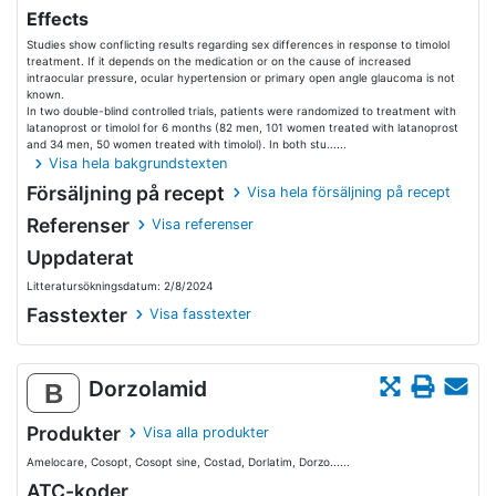
Effects
Studies show conflicting results regarding sex differences in response to timolol
treatment. If it depends on the medication or on the cause of increased
intraocular pressure, ocular hypertension or primary open angle glaucoma is not
known.
In two double-blind controlled trials, patients were randomized to treatment with
latanoprost or timolol for 6 months (82 men, 101 women treated with latanoprost
and 34 men, 50 women treated with timolol). In both stu......
Visa hela bakgrundstexten
Försäljning på recept
Visa hela försäljning på recept
Referenser
Visa referenser
Uppdaterat
Litteratursökningsdatum: 2/8/2024
Fasstexter
Visa fasstexter
Dorzolamid
B
Produkter
Visa alla produkter
Amelocare, Cosopt, Cosopt sine, Costad, Dorlatim, Dorzo......
ATC-koder