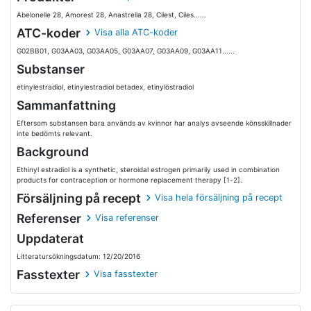
Abelonelle 28, Amorest 28, Anastrella 28, Cilest, Ciles......
ATC-koder
Visa alla ATC-koder
G02BB01, G03AA03, G03AA05, G03AA07, G03AA09, G03AA11......
Substanser
etinylestradiol, etinylestradiol betadex, etinylöstradiol
Sammanfattning
Eftersom substansen bara används av kvinnor har analys avseende könsskillnader
inte bedömts relevant.
Background
Ethinyl estradiol is a synthetic, steroidal estrogen primarily used in combination
products for contraception or hormone replacement therapy [1-2].
Försäljning på recept
Visa hela försäljning på recept
Referenser
Visa referenser
Uppdaterat
Litteratursökningsdatum: 12/20/2016
Fasstexter
Visa fasstexter