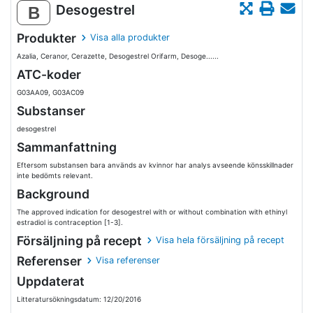
Desogestrel
B
Produkter
Visa alla produkter
Azalia, Ceranor, Cerazette, Desogestrel Orifarm, Desoge......
ATC-koder
G03AA09, G03AC09
Substanser
desogestrel
Sammanfattning
Eftersom substansen bara används av kvinnor har analys avseende könsskillnader
inte bedömts relevant.
Background
The approved indication for desogestrel with or without combination with ethinyl
estradiol is contraception [1-3].
Försäljning på recept
Visa hela försäljning på recept
Referenser
Visa referenser
Uppdaterat
Litteratursökningsdatum: 12/20/2016