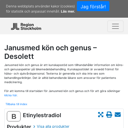
Jag förstår!
Denna webbplats använder kakor (cookies)
för statistik och anpassat innehåll.
Läs mer.
Janusmed kön och genus –
Desolett
Janusmed kön och genus är ett kunskapsstöd som tillhandahåller information om köns-
och genusaspekter på läkemedelsbehandling. Kunskapsstödet är avsedd främst för
hälso- och sjukvårdspersonal. Texterna är generella och ska inte ses som
behandlingsriktlinjer. Det är alltid behandlande läkare som ansvarar för patientens
medicinering.
För att komma till startsidan för Janusmed kön och genus och för att göra sökningar
klicka här.
Tillbaka till index
Etinylestradiol
B
Produkter
Visa alla produkter