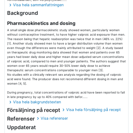
Visa hela sammanfattningen
Background
Pharmacokinetics and dosing
A small single dose pharmacokinetic study showed women, particularly women
without contraceptive treatment, to have higher valproic acid exposure than men.
The reason being that hepatic reabsorption was twice that in men (46% vs. 22%)
[1]. Another study showed men to have a larger distribution volume than women
even though the differences were mainly attributed to weight [2]. A study based
on therapeutic drug monitoring data showed that women and patients over 65
years had lower daily dose and higher mean dose-adjusted serum concentrations
of valproic acid, compared to men and younger patients. The authors suggest that
women over 65 years would require 30-50% lower daily dose to achieve
therapeutic serum concentrations comparable to younger men [3].
No studies with a clinically relevant sex analysis regarding the dosing of valproic
acid were found. The producer does not recommend different dosing in men and
women [4, 5].
During pregnancy, total concentrations of valproic acid have been reported to fall
in late pregnancy by up to 40% compared with befor......
Visa hela bakgrundstexten
Försäljning på recept
Visa hela försäljning på recept
Referenser
Visa referenser
Uppdaterat