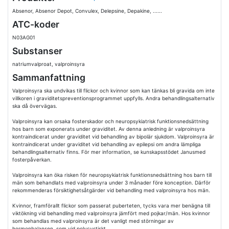
Absenor, Absenor Depot, Convulex, Delepsine, Depakine, ......
ATC-koder
N03AG01
Substanser
natriumvalproat, valproinsyra
Sammanfattning
Valproinsyra ska undvikas till flickor och kvinnor som kan tänkas bli gravida om inte
villkoren i graviditetspreventionsprogrammet uppfylls. Andra behandlingsalternativ
ska då övervägas.
Valproinsyra kan orsaka fosterskador och neuropsykiatrisk funktionsnedsättning
hos barn som exponerats under graviditet. Av denna anledning är valproinsyra
kontraindicerat under graviditet vid behandling av bipolär sjukdom. Valproinsyra är
kontraindicerat under graviditet vid behandling av epilepsi om andra lämpliga
behandlingsalternativ finns. För mer information, se kunskapsstödet Janusmed
fosterpåverkan.
Valproinsyra kan öka risken för neuropsykiatrisk funktionsnedsättning hos barn till
män som behandlats med valproinsyra under 3 månader före konception. Därför
rekommenderas försiktighetsåtgärder vid behandling med valproinsyra hos män.
Kvinnor, framförallt flickor som passerat puberteten, tycks vara mer benägna till
viktökning vid behandling med valproinsyra jämfört med pojkar/män. Hos kvinnor
som behandlas med valproinsyra är det vanligt med störningar av
hormonbalansen, som vid polycystiskt......