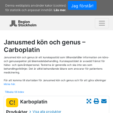
Jag förstår!
Denna webbplats använder kakor (cookies)
för statistik och anpassat innehåll.
Läs mer.
Janusmed kön och genus –
Carboplatin
Janusmed kön och genus är ett kunskapsstöd som tillhandahåller information om köns-
och genusaspekter på läkemedelsbehandling. Kunskapsstödet är avsedd främst för
hälso- och sjukvårdspersonal. Texterna är generella och ska inte ses som
behandlingsriktlinjer. Det är alltid behandlande läkare som ansvarar för patientens
medicinering.
För att komma till startsidan för Janusmed kön och genus och för att göra sökningar
klicka här.
Tillbaka till index
Karboplatin
C!
Produkter
Visa alla produkter