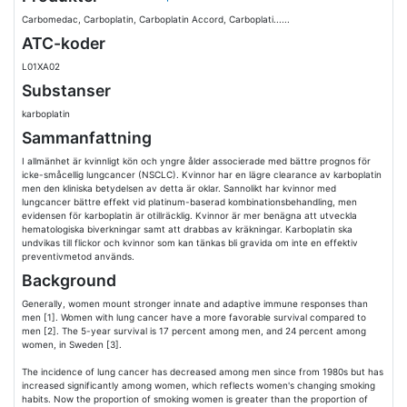
Carbomedac, Carboplatin, Carboplatin Accord, Carboplati......
ATC-koder
L01XA02
Substanser
karboplatin
Sammanfattning
I allmänhet är kvinnligt kön och yngre ålder associerade med bättre prognos för
icke-småcellig lungcancer (NSCLC). Kvinnor har en lägre clearance av karboplatin
men den kliniska betydelsen av detta är oklar. Sannolikt har kvinnor med
lungcancer bättre effekt vid platinum-baserad kombinationsbehandling, men
evidensen för karboplatin är otillräcklig. Kvinnor är mer benägna att utveckla
hematologiska biverkningar samt att drabbas av kräkningar. Karboplatin ska
undvikas till flickor och kvinnor som kan tänkas bli gravida om inte en effektiv
preventivmetod används.
Background
Generally, women mount stronger innate and adaptive immune responses than
men [1]. Women with lung cancer have a more favorable survival compared to
men [2]. The 5-year survival is 17 percent among men, and 24 percent among
women, in Sweden [3].
The incidence of lung cancer has decreased among men since from 1980s but has
increased significantly among women, which reflects women's changing smoking
habits. Now the proportion of smoking women is greater than the proportion of