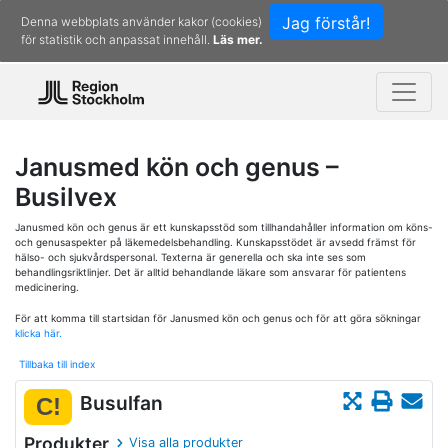
Jag förstår!
Denna webbplats använder kakor (cookies)
för statistik och anpassat innehåll.
Läs mer.
Janusmed kön och genus –
Busilvex
Janusmed kön och genus är ett kunskapsstöd som tillhandahåller information om köns-
och genusaspekter på läkemedelsbehandling. Kunskapsstödet är avsedd främst för
hälso- och sjukvårdspersonal. Texterna är generella och ska inte ses som
behandlingsriktlinjer. Det är alltid behandlande läkare som ansvarar för patientens
medicinering.
För att komma till startsidan för Janusmed kön och genus och för att göra sökningar
klicka här.
Tillbaka till index
Busulfan
C!
Produkter
Visa alla produkter