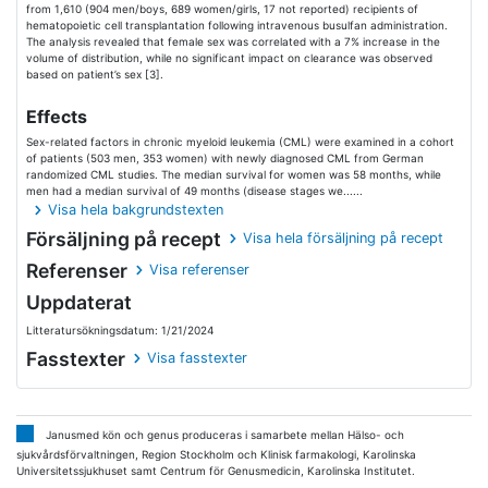
from 1,610 (904 men/boys, 689 women/girls, 17 not reported) recipients of
hematopoietic cell transplantation following intravenous busulfan administration.
The analysis revealed that female sex was correlated with a 7% increase in the
volume of distribution, while no significant impact on clearance was observed
based on patient’s sex [3].
Effects
Sex-related factors in chronic myeloid leukemia (CML) were examined in a cohort
of patients (503 men, 353 women) with newly diagnosed CML from German
randomized CML studies. The median survival for women was 58 months, while
men had a median survival of 49 months (disease stages we......
Visa hela bakgrundstexten
Försäljning på recept
Visa hela försäljning på recept
Referenser
Visa referenser
Uppdaterat
Litteratursökningsdatum: 1/21/2024
Fasstexter
Visa fasstexter
Janusmed kön och genus produceras i samarbete mellan Hälso- och
sjukvårdsförvaltningen, Region Stockholm och Klinisk farmakologi, Karolinska
Universitetssjukhuset samt Centrum för Genusmedicin, Karolinska Institutet.