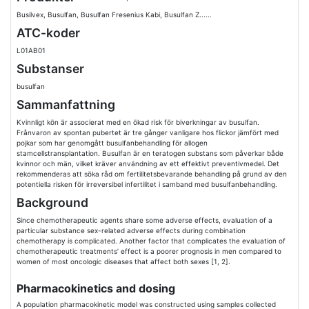
Busilvex, Busulfan, Busulfan Fresenius Kabi, Busulfan Z......
ATC-koder
L01AB01
Substanser
busulfan
Sammanfattning
Kvinnligt kön är associerat med en ökad risk för biverkningar av busulfan.
Frånvaron av spontan pubertet är tre gånger vanligare hos flickor jämfört med
pojkar som har genomgått busulfanbehandling för allogen
stamcellstransplantation. Busulfan är en teratogen substans som påverkar både
kvinnor och män, vilket kräver användning av ett effektivt preventivmedel. Det
rekommenderas att söka råd om fertilitetsbevarande behandling på grund av den
potentiella risken för irreversibel infertilitet i samband med busulfanbehandling.
Background
Since chemotherapeutic agents share some adverse effects, evaluation of a
particular substance sex-related adverse effects during combination
chemotherapy is complicated. Another factor that complicates the evaluation of
chemotherapeutic treatments’ effect is a poorer prognosis in men compared to
women of most oncologic diseases that affect both sexes [1, 2].
Pharmacokinetics and dosing
A population pharmacokinetic model was constructed using samples collected