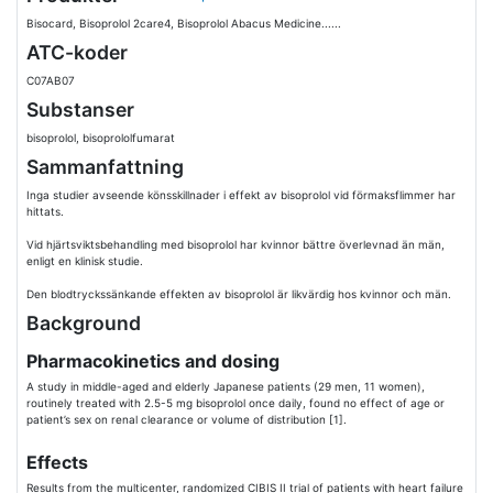
Bisocard, Bisoprolol 2care4, Bisoprolol Abacus Medicine......
ATC-koder
C07AB07
Substanser
bisoprolol, bisoprololfumarat
Sammanfattning
Inga studier avseende könsskillnader i effekt av bisoprolol vid förmaksflimmer har
hittats.
Vid hjärtsviktsbehandling med bisoprolol har kvinnor bättre överlevnad än män,
enligt en klinisk studie.
Den blodtryckssänkande effekten av bisoprolol är likvärdig hos kvinnor och män.
Background
Pharmacokinetics and dosing
A study in middle-aged and elderly Japanese patients (29 men, 11 women),
routinely treated with 2.5-5 mg bisoprolol once daily, found no effect of age or
patient’s sex on renal clearance or volume of distribution [1].
Effects
Results from the multicenter, randomized CIBIS II trial of patients with heart failure