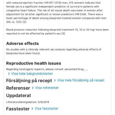
with reduced ejection fraction (HFrEF) (2132 men, 515 women) indicate that
female sex is a significant independent predictor of survival in patients with
congestive heart failure. The risk of all-cause death was lower in women after
adjustment for all other significant or known predictors (HR 0.64). There was a
lower percentage of death among bisoprolol-treated women compared with men
(6% vs. 12%) [2].
Blood pressure reduction following bisoprolol treatment (5, 10 or 20 mg) have been
reported to not be affected by patient's sex [3].
Adverse effects
No studies with a clinically relevant sex analysis regarding adverse effects of
bisoprolol have been found.
Reproductive health issues
Regarding teratogenic aspects, please consult Janusmed Drug......
Visa hela bakgrundstexten
Försäljning på recept
Visa hela försäljning på recept
Referenser
Visa referenser
Uppdaterat
Litteratursökningsdatum: 5/6/2019
Fasstexter
Visa fasstexter