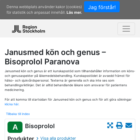
Jag förstår!
Denna webbplats använder kakor (cookies)
för statistik och anpassat innehåll.
Läs mer.
Janusmed kön och genus –
Bisoprolol Paranova
Janusmed kön och genus är ett kunskapsstöd som tillhandahåller information om köns-
och genusaspekter på läkemedelsbehandling. Kunskapsstödet är avsedd främst för
hälso- och sjukvårdspersonal. Texterna är generella och ska inte ses som
behandlingsriktlinjer. Det är alltid behandlande läkare som ansvarar för patientens
medicinering.
För att komma till startsidan för Janusmed kön och genus och för att göra sökningar
klicka här.
Tillbaka till index
Bisoprolol
A
Produkter
Visa alla produkter