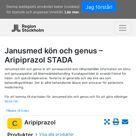
Jag förstår!
Denna webbplats använder kakor (cookies)
för statistik och anpassat innehåll.
Läs mer.
Janusmed kön och genus –
Aripiprazol STADA
Janusmed kön och genus är ett kunskapsstöd som tillhandahåller information om köns-
och genusaspekter på läkemedelsbehandling. Kunskapsstödet är avsedd främst för
hälso- och sjukvårdspersonal. Texterna är generella och ska inte ses som
behandlingsriktlinjer. Det är alltid behandlande läkare som ansvarar för patientens
medicinering.
För att komma till startsidan för Janusmed kön och genus och för att göra sökningar
klicka här.
Tillbaka till index
Aripiprazol
C
Produkter
Visa alla produkter