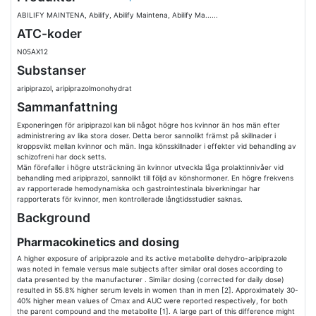
ABILIFY MAINTENA, Abilify, Abilify Maintena, Abilify Ma......
ATC-koder
N05AX12
Substanser
aripiprazol, aripiprazolmonohydrat
Sammanfattning
Exponeringen för aripiprazol kan bli något högre hos kvinnor än hos män efter
administrering av lika stora doser. Detta beror sannolikt främst på skillnader i
kroppsvikt mellan kvinnor och män. Inga könsskillnader i effekter vid behandling av
schizofreni har dock setts.
Män förefaller i högre utsträckning än kvinnor utveckla låga prolaktinnivåer vid
behandling med aripiprazol, sannolikt till följd av könshormoner. En högre frekvens
av rapporterade hemodynamiska och gastrointestinala biverkningar har
rapporterats för kvinnor, men kontrollerade långtidsstudier saknas.
Background
Pharmacokinetics and dosing
A higher exposure of aripiprazole and its active metabolite dehydro-aripiprazole
was noted in female versus male subjects after similar oral doses according to
data presented by the manufacturer . Similar dosing (corrected for daily dose)
resulted in 55.8% higher serum levels in women than in men [2]. Approximately 30-
40% higher mean values of Cmax and AUC were reported respectively, for both
the parent compound and the metabolite [1]. A large part of this difference might