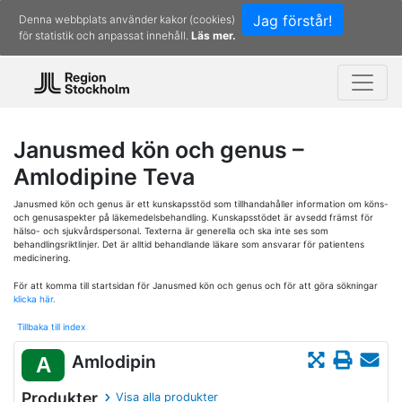
Jag förstår!
Denna webbplats använder kakor (cookies)
för statistik och anpassat innehåll.
Läs mer.
Janusmed kön och genus –
Amlodipine Teva
Janusmed kön och genus är ett kunskapsstöd som tillhandahåller information om köns-
och genusaspekter på läkemedelsbehandling. Kunskapsstödet är avsedd främst för
hälso- och sjukvårdspersonal. Texterna är generella och ska inte ses som
behandlingsriktlinjer. Det är alltid behandlande läkare som ansvarar för patientens
medicinering.
För att komma till startsidan för Janusmed kön och genus och för att göra sökningar
klicka här.
Tillbaka till index
Amlodipin
A
Produkter
Visa alla produkter