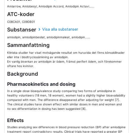
Amlarrow, Amlobesyl, Amlodipin Accord, Amlodipin Actavi......
ATC-koder
C08CA01, C09DB01
Substanser
Visa alla substanser
amlodipin, amlodipinbesilat, amlodipinmaleat, amlodipin......
Sammanfattning
Kliniska studier har visat motsägande resultat om huruvida det finns könsskillnader
eller inte i blodtryckssänkning av amlodipin.
En vanlig biverkan av amlodipin är ödem, främst perifert ödem, och förekommer
oftare hos kvinnor.
Background
Pharmacokinetics and dosing
In a single-dose bioequivalence study comparing two forms of amlodipine in
healthy volunteers (18 men, 18 women), women had a slightly higher bioavailability
compared with men. The difference disappeared after adjusting for weight [7].
The clinical studies have shown effect with similar doses in men and women and
no sex differentiation in dosing has been suggested [8].
Effects
Studies analyzing sex differences in blood pressure reduction (BP) after amlodipine
treatment report contradictory results. Clinical trials have reported a greater BP