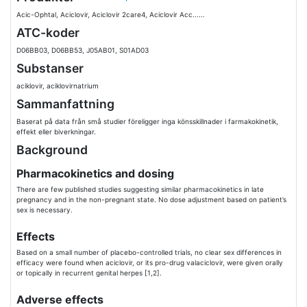
Acic-Ophtal, Aciclovir, Aciclovir 2care4, Aciclovir Acc......
ATC-koder
D06BB03, D06BB53, J05AB01, S01AD03
Substanser
aciklovir, aciklovirnatrium
Sammanfattning
Baserat på data från små studier föreligger inga könsskillnader i farmakokinetik,
effekt eller biverkningar.
Background
Pharmacokinetics and dosing
There are few published studies suggesting similar pharmacokinetics in late
pregnancy and in the non-pregnant state. No dose adjustment based on patient’s
sex is necessary.
Effects
Based on a small number of placebo-controlled trials, no clear sex differences in
efficacy were found when aciclovir, or its pro-drug valaciclovir, were given orally
or topically in recurrent genital herpes [1,2].
Adverse effects