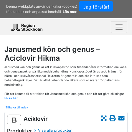
Jag förstår!
Denna webbplats använder kakor (cookies)
för statistik och anpassat innehåll.
Läs mer.
Janusmed kön och genus –
Aciclovir Hikma
Janusmed kön och genus är ett kunskapsstöd som tillhandahåller information om köns-
och genusaspekter på läkemedelsbehandling. Kunskapsstödet är avsedd främst för
hälso- och sjukvårdspersonal. Texterna är generella och ska inte ses som
behandlingsriktlinjer. Det är alltid behandlande läkare som ansvarar för patientens
medicinering.
För att komma till startsidan för Janusmed kön och genus och för att göra sökningar
klicka här.
Tillbaka till index
Aciklovir
B
Produkter
Visa alla produkter