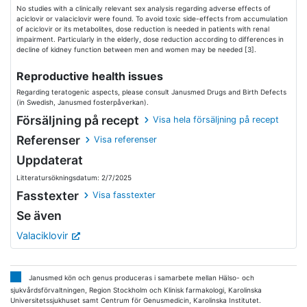
No studies with a clinically relevant sex analysis regarding adverse effects of
aciclovir or valaciclovir were found. To avoid toxic side-effects from accumulation
of aciclovir or its metabolites, dose reduction is needed in patients with renal
impairment. Particularly in the elderly, dose reduction according to differences in
decline of kidney function between men and women may be needed [3].
Reproductive health issues
Regarding teratogenic aspects, please consult Janusmed Drugs and Birth Defects
(in Swedish, Janusmed fosterpåverkan).
Försäljning på recept
Visa hela försäljning på recept
Referenser
Visa referenser
Uppdaterat
Litteratursökningsdatum: 2/7/2025
Fasstexter
Visa fasstexter
Se även
Valaciklovir
Janusmed kön och genus produceras i samarbete mellan Hälso- och
sjukvårdsförvaltningen, Region Stockholm och Klinisk farmakologi, Karolinska
Universitetssjukhuset samt Centrum för Genusmedicin, Karolinska Institutet.