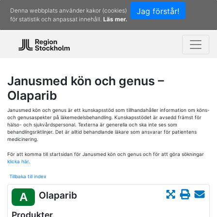
Jag förstår!
Denna webbplats använder kakor (cookies)
för statistik och anpassat innehåll.
Läs mer.
Janusmed kön och genus –
Olaparib
Janusmed kön och genus är ett kunskapsstöd som tillhandahåller information om köns-
och genusaspekter på läkemedelsbehandling. Kunskapsstödet är avsedd främst för
hälso- och sjukvårdspersonal. Texterna är generella och ska inte ses som
behandlingsriktlinjer. Det är alltid behandlande läkare som ansvarar för patientens
medicinering.
För att komma till startsidan för Janusmed kön och genus och för att göra sökningar
klicka här.
Tillbaka till index
Olaparib
A
Produkter