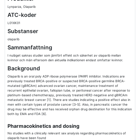
Lynparza, Olaparib
ATC-koder
L01XK01
Substanser
olaparib
Sammanfattning
I nuläget saknas studier som jämfört effekt och säkerhet av olaparib mellan
kvinnor och män eftersom den aktuella indikationen endast omfattar kvinnor.
Background
Olaparib is an oral poly ADP ribose polymerase (PARP) inhibitor. Indications are
previously treated BRCA-positive or suspected BRCA-positive germline BRCA-
mutated (gBRCAm) advanced ovarian cancer, maintenance treatment of
recurrent epithelial ovarian, fallopian tube, or peritoneal cancer after response to
platinum-based chemotherapy, previously treated HER2-negative and gBRCAm
metastatic breast cancer [1]. There are studies indicating a positive effect also in
men with certain types of prostate cancer [3-5]. Also, in pancreatic cancer the
drug may be effective and has received orphan drug destination for this indication
both by EMA and FDA [6].
Pharmacokinetics and dosing
No studies with a clinically relevant sex analysis regarding pharmacokinetics of
olaparib have been found