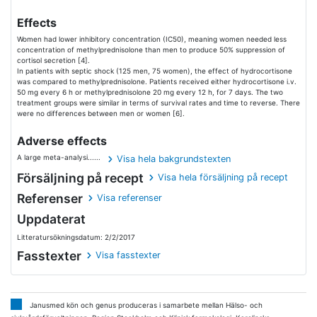
Effects
Women had lower inhibitory concentration (IC50), meaning women needed less
concentration of methylprednisolone than men to produce 50% suppression of
cortisol secretion [4].
In patients with septic shock (125 men, 75 women), the effect of hydrocortisone
was compared to methylprednisolone. Patients received either hydrocortisone i.v.
50 mg every 6 h or methylprednisolone 20 mg every 12 h, for 7 days. The two
treatment groups were similar in terms of survival rates and time to reverse. There
were no differences between men or women [6].
Adverse effects
A large meta-analysi......
Visa hela bakgrundstexten
Försäljning på recept
Visa hela försäljning på recept
Referenser
Visa referenser
Uppdaterat
Litteratursökningsdatum: 2/2/2017
Fasstexter
Visa fasstexter
Janusmed kön och genus produceras i samarbete mellan Hälso- och