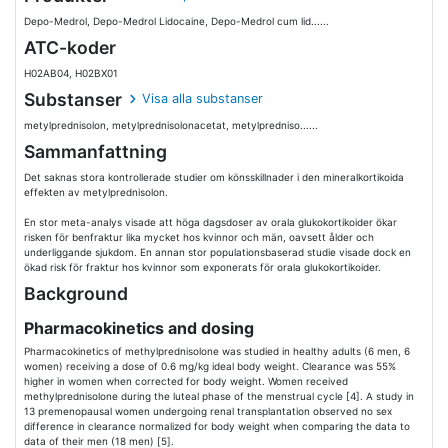
Depo-Medrol, Depo-Medrol Lidocaine, Depo-Medrol cum lid......
ATC-koder
H02AB04, H02BX01
Substanser
Visa alla substanser
metylprednisolon, metylprednisolonacetat, metylpredniso......
Sammanfattning
Det saknas stora kontrollerade studier om könsskillnader i den mineralkortikoida
effekten av metylprednisolon.
En stor meta-analys visade att höga dagsdoser av orala glukokortikoider ökar
risken för benfraktur lika mycket hos kvinnor och män, oavsett ålder och
underliggande sjukdom. En annan stor populationsbaserad studie visade dock en
ökad risk för fraktur hos kvinnor som exponerats för orala glukokortikoider.
Background
Pharmacokinetics and dosing
Pharmacokinetics of methylprednisolone was studied in healthy adults (6 men, 6
women) receiving a dose of 0.6 mg/kg ideal body weight. Clearance was 55%
higher in women when corrected for body weight. Women received
methylprednisolone during the luteal phase of the menstrual cycle [4]. A study in
13 premenopausal women undergoing renal transplantation observed no sex
difference in clearance normalized for body weight when comparing the data to
data of their men (18 men) [5].