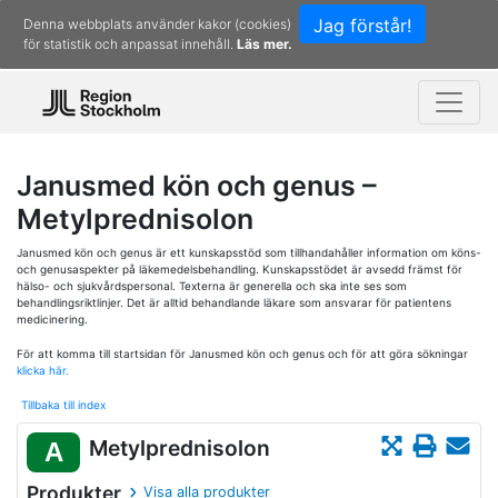
Jag förstår!
Denna webbplats använder kakor (cookies)
för statistik och anpassat innehåll.
Läs mer.
Janusmed kön och genus –
Metylprednisolon
Janusmed kön och genus är ett kunskapsstöd som tillhandahåller information om köns-
och genusaspekter på läkemedelsbehandling. Kunskapsstödet är avsedd främst för
hälso- och sjukvårdspersonal. Texterna är generella och ska inte ses som
behandlingsriktlinjer. Det är alltid behandlande läkare som ansvarar för patientens
medicinering.
För att komma till startsidan för Janusmed kön och genus och för att göra sökningar
klicka här.
Tillbaka till index
Metylprednisolon
A
Produkter
Visa alla produkter