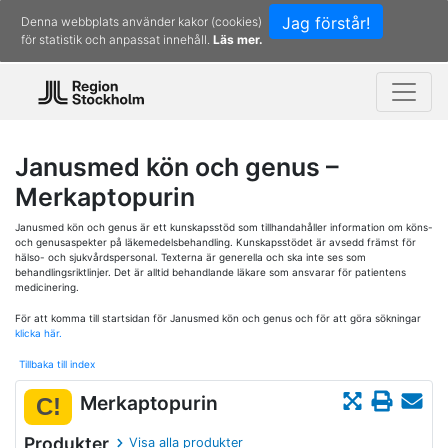
Jag förstår!
Denna webbplats använder kakor (cookies)
för statistik och anpassat innehåll.
Läs mer.
Janusmed kön och genus –
Merkaptopurin
Janusmed kön och genus är ett kunskapsstöd som tillhandahåller information om köns-
och genusaspekter på läkemedelsbehandling. Kunskapsstödet är avsedd främst för
hälso- och sjukvårdspersonal. Texterna är generella och ska inte ses som
behandlingsriktlinjer. Det är alltid behandlande läkare som ansvarar för patientens
medicinering.
För att komma till startsidan för Janusmed kön och genus och för att göra sökningar
klicka här.
Tillbaka till index
Merkaptopurin
C!
Produkter
Visa alla produkter