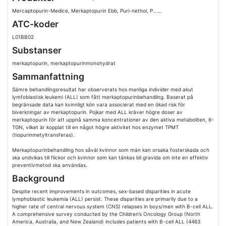
Mercaptopurin-Medice, Merkaptopurin Ebb, Puri-nethol, P......
ATC-koder
L01BB02
Substanser
merkaptopurin, merkaptopurinmonohydrat
Sammanfattning
Sämre behandlingsresultat har observerats hos manliga individer med akut
lymfoblastisk leukemi (ALL) som fått merkaptopurinbehandling. Baserat på
begränsade data kan kvinnligt kön vara associerat med en ökad risk för
biverkningar av merkaptopurin. Pojkar med ALL kräver högre doser av
merkaptopurin för att uppnå samma koncentrationer av den aktiva metaboliten, 6-
TGN, vilket är kopplat till en något högre aktivitet hos enzymet TPMT
(tiopurinmetyltransferas).
Merkaptopurinbehandling hos såväl kvinnor som män kan orsaka fosterskada och
ska undvikas till flickor och kvinnor som kan tänkas bli gravida om inte en effektiv
preventivmetod ska användas.
Background
Despite recent improvements in outcomes, sex-based disparities in acute
lymphoblastic leukemia (ALL) persist. These disparities are primarily due to a
higher rate of central nervous system (CNS) relapses in boys/men with B-cell ALL.
A comprehensive survey conducted by the Children’s Oncology Group (North
America, Australia, and New Zealand) includes patients with B-cell ALL (4463