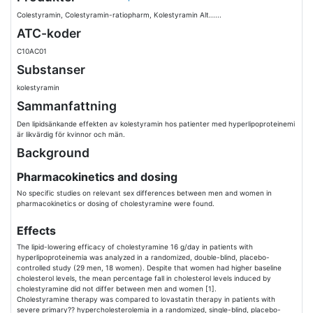
Colestyramin, Colestyramin-ratiopharm, Kolestyramin Alt......
ATC-koder
C10AC01
Substanser
kolestyramin
Sammanfattning
Den lipidsänkande effekten av kolestyramin hos patienter med hyperlipoproteinemi
är likvärdig för kvinnor och män.
Background
Pharmacokinetics and dosing
No specific studies on relevant sex differences between men and women in
pharmacokinetics or dosing of cholestyramine were found.
Effects
The lipid-lowering efficacy of cholestyramine 16 g/day in patients with
hyperlipoproteinemia was analyzed in a randomized, double-blind, placebo-
controlled study (29 men, 18 women). Despite that women had higher baseline
cholesterol levels, the mean percentage fall in cholesterol levels induced by
cholestyramine did not differ between men and women [1].
Cholestyramine therapy was compared to lovastatin therapy in patients with
severe primary?? hypercholesterolemia in a randomized, single-blind, placebo-