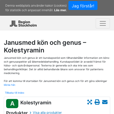
Jag förstår!
Denna webbplats använder kakor (cookies)
för statistik och anpassat innehåll.
Läs mer.
Janusmed kön och genus –
Kolestyramin
Janusmed kön och genus är ett kunskapsstöd som tillhandahåller information om köns-
och genusaspekter på läkemedelsbehandling. Kunskapsstödet är avsedd främst för
hälso- och sjukvårdspersonal. Texterna är generella och ska inte ses som
behandlingsriktlinjer. Det är alltid behandlande läkare som ansvarar för patientens
medicinering.
För att komma till startsidan för Janusmed kön och genus och för att göra sökningar
klicka här.
Tillbaka till index
Kolestyramin
A
Produkter
Visa alla produkter