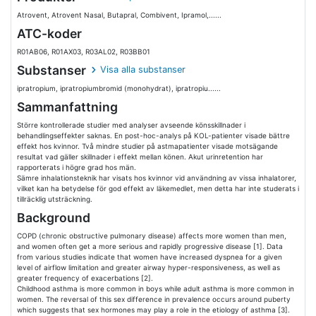
Atrovent, Atrovent Nasal, Butapral, Combivent, Ipramol,......
ATC-koder
R01AB06, R01AX03, R03AL02, R03BB01
Substanser
Visa alla substanser
ipratropium, ipratropiumbromid (monohydrat), ipratropiu......
Sammanfattning
Större kontrollerade studier med analyser avseende könsskillnader i
behandlingseffekter saknas. En post-hoc-analys på KOL-patienter visade bättre
effekt hos kvinnor. Två mindre studier på astmapatienter visade motsägande
resultat vad gäller skillnader i effekt mellan könen. Akut urinretention har
rapporterats i högre grad hos män.
Sämre inhalationsteknik har visats hos kvinnor vid användning av vissa inhalatorer,
vilket kan ha betydelse för god effekt av läkemedlet, men detta har inte studerats i
tillräcklig utsträckning.
Background
COPD (chronic obstructive pulmonary disease) affects more women than men,
and women often get a more serious and rapidly progressive disease [1]. Data
from various studies indicate that women have increased dyspnea for a given
level of airflow limitation and greater airway hyper-responsiveness, as well as
greater frequency of exacerbations [2].
Childhood asthma is more common in boys while adult asthma is more common in
women. The reversal of this sex difference in prevalence occurs around puberty
which suggests that sex hormones may play a role in the etiology of asthma [3].