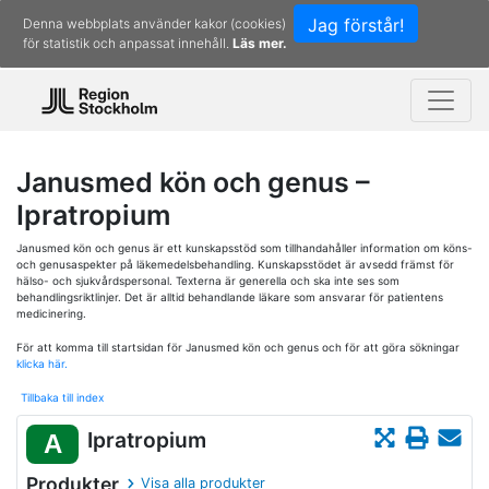
Jag förstår!
Denna webbplats använder kakor (cookies)
för statistik och anpassat innehåll.
Läs mer.
Janusmed kön och genus –
Ipratropium
Janusmed kön och genus är ett kunskapsstöd som tillhandahåller information om köns-
och genusaspekter på läkemedelsbehandling. Kunskapsstödet är avsedd främst för
hälso- och sjukvårdspersonal. Texterna är generella och ska inte ses som
behandlingsriktlinjer. Det är alltid behandlande läkare som ansvarar för patientens
medicinering.
För att komma till startsidan för Janusmed kön och genus och för att göra sökningar
klicka här.
Tillbaka till index
Ipratropium
A
Produkter
Visa alla produkter