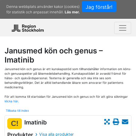
Jag förstår!
Denna webbplats använder kakor (cookies)
för statistik och anpassat innehåll.
Läs mer.
Janusmed kön och genus –
Imatinib
Janusmed kön och genus är ett kunskapsstöd som tillhandahåller information om köns-
och genusaspekter på läkemedelsbehandling. Kunskapsstödet är avsedd främst för
hälso- och sjukvårdspersonal. Texterna är generella och ska inte ses som
behandlingsriktlinjer. Det är alltid behandlande läkare som ansvarar för patientens
medicinering.
För att komma till startsidan för Janusmed kön och genus och för att göra sökningar
klicka här.
Tillbaka till index
Imatinib
C!
Produkter
Visa alla produkter