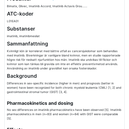
Bimatix, Glivec, Imatinib Accord, Imatinib Actavis Grou......
ATC-koder
L01EA01
Substanser
imatinib, imatinibmesilat
Sammanfattning
Kvinnligt kön är korrelerat med bättre utfall av cancersjukdomar som behandlas
med imatinib. Biverkningar är vanligare bland kvinnor, men en studie rapporterade
högre risk för nedsatt njurfunktion hos män. Imatinib ska undvikas till flickor och
kvinnor som kan tänkas bli gravida om inte en effektiv preventivmetod används.
Användning av imatinib under graviditet kan orsaka fosterskador.
Background
Differences in sex-specific incidence (higher in men) and prognosis (better in
women) have been recognized for both chronic myeloid leukemia (CML) [1, 2] and
gastrointestinal stromal tumor (GIST) [3, 4].
Pharmacokinetics and dosing
No sex differences on imatinib pharmacokinetics have been observed [5]. Imatinib
pharmacokinetics in men (n=83) and women (n=64) with GIST were comparable
[5].