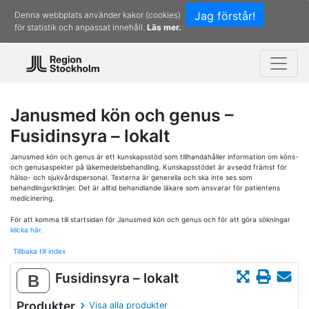
Jag förstår!
Denna webbplats använder kakor (cookies)
för statistik och anpassat innehåll.
Läs mer.
Janusmed kön och genus –
Fusidinsyra – lokalt
Janusmed kön och genus är ett kunskapsstöd som tillhandahåller information om köns-
och genusaspekter på läkemedelsbehandling. Kunskapsstödet är avsedd främst för
hälso- och sjukvårdspersonal. Texterna är generella och ska inte ses som
behandlingsriktlinjer. Det är alltid behandlande läkare som ansvarar för patientens
medicinering.
För att komma till startsidan för Janusmed kön och genus och för att göra sökningar
klicka här.
Tillbaka till index
Fusidinsyra – lokalt
B
Produkter
Visa alla produkter