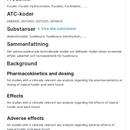
Fucidin, Fucidin-Hydrocortison, Fucidine, Fucithalmic, ......
ATC-koder
D06AX01, D07CA01, D07CC01, S01AA13
Substanser
Visa alla substanser
diolaminfusidat, fusidinsyra, fusidinsyra (hemihydrat),......
Sammanfattning
Det saknas publicerade kontrollerade studier om skillnader mellan könen avseende
effekt, säkerhet och farmakokinetik för fusidinsyra.
Background
Pharmacokinetics and dosing
No studies with a clinically relevant sex analysis regarding the pharmacokinetics or
dosing of topical fusidic acid were found.
Effects
No studies with a clinically relevant sex analysis regarding the effects of topical
fusidic acid were found.
Adverse effects
No studies with a clinically relevant sex analysis regarding adverse effects of
topical fusidic acid were found.