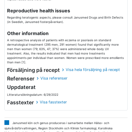
Reproductive health issues
Regarding teratogenic aspects, please consult Janusmed Drugs and Birth Defects
(in Swedish, Janusmed fosterpåverkan).
Other information
A retrospective analysis of patients with eczema or psoriasis on standard
dermatological treatment (295 men, 291 women) found that significantly more
men than women (79; 63%, 47; 37%) were administered whole-body UV
treatment. Also, the results indicated that men had more treatments
appointments per individual than women. Women were prescribed more emollients
than men [1].
Försäljning på recept
Visa hela försäljning på recept
Referenser
Visa referenser
Uppdaterat
Litteratursökningsdatum: 6/29/2022
Fasstexter
Visa fasstexter
Janusmed kön och genus produceras i samarbete mellan Hälso- och
sjukvårdsförvaltningen, Region Stockholm och Klinisk farmakologi, Karolinska