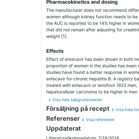
Pharmacokinetics and dosing
The manufacturer does not recommend differ
women although kidney function needs to be 
the AUC is reported to be 14% higher in wome
that did not remain after adjusting for creati
weight [1].
Effects
Effect of entecavir has been shown in both 
proportion of women in the studies has been 
studies have found a better response in wome
entecavir for chronic hepatitis B. A registry b
treated with entecavir or tenofovir (923 men,
hepatocellular carcinoma to be higher in men (
Visa hela bakgrundstexten
Försäljning på recept
Visa hela fö
Referenser
Visa referenser
Uppdaterat
Litteratursökningsdatum: 7/18/2018