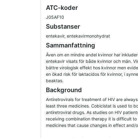
ATC-koder
J05AF10
Substanser
entekavir, entekavirmonohydrat
Sammanfattning
Även om en mindre andel kvinnor har inkludera
entekavir visats för både kvinnor och män. Vi
bättre virologisk effekt hos kvinnor men evid
en ökad risk för laktacidos för kvinnor, i syn
beaktas.
Background
Antiretrovirals for treatment of HIV are alway
least three medicines. Cobicistat is used to bo
antiretroviral drugs. As studies on HIV patien
receiving combination therapy it is difficult 
medicines that cause changes in effect and/o