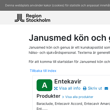
Denna webbplats använder kakor (cookies) för statistik och anpassat innehål
Janusmed kön och g
Janusmed kön och genus är ett kunskapsstöd som 
hälso- och sjukvårdspersonal. Texterna är generell
För att komma till startsidan för Janusmed kön oc
Tillbaka till index
Entekavir
A
Visa all info
Skriv ut
Produkter
Visa alla produkter
Baraclude, Entecavir Accord, Entecavir Amaro
Ent......