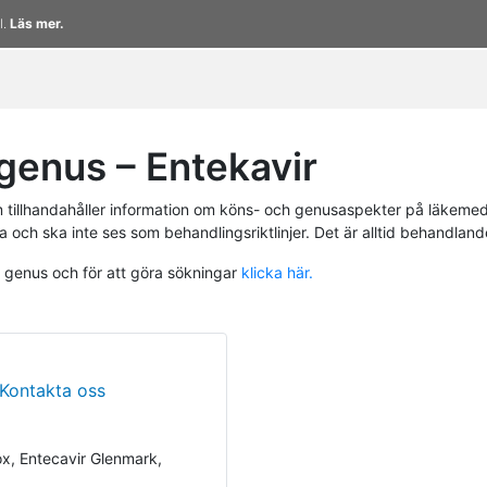
l.
Läs mer.
enus – Entekavir
tillhandahåller information om köns- och genusaspekter på läkemed
a och ska inte ses som behandlingsriktlinjer. Det är alltid behandlan
h genus och för att göra sökningar
klicka här.
Kontakta oss
x, Entecavir Glenmark,