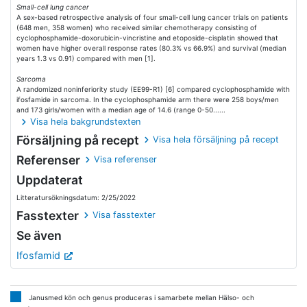
Small-cell lung cancer
A sex-based retrospective analysis of four small-cell lung cancer trials on patients
(648 men, 358 women) who received similar chemotherapy consisting of
cyclophosphamide-doxorubicin-vincristine and etoposide-cisplatin showed that
women have higher overall response rates (80.3% vs 66.9%) and survival (median
years 1.3 vs 0.91) compared with men [1].
Sarcoma
A randomized noninferiority study (EE99-R1) [6] compared cyclophosphamide with
ifosfamide in sarcoma. In the cyclophosphamide arm there were 258 boys/men
and 173 girls/women with a median age of 14.6 (range 0-50......
Visa hela bakgrundstexten
Försäljning på recept
Visa hela försäljning på recept
Referenser
Visa referenser
Uppdaterat
Litteratursökningsdatum: 2/25/2022
Fasstexter
Visa fasstexter
Se även
Ifosfamid
Janusmed kön och genus produceras i samarbete mellan Hälso- och