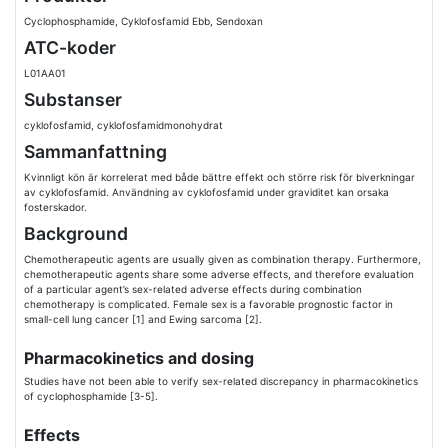
Cyclophosphamide, Cyklofosfamid Ebb, Sendoxan
ATC-koder
L01AA01
Substanser
cyklofosfamid, cyklofosfamidmonohydrat
Sammanfattning
Kvinnligt kön är korrelerat med både bättre effekt och större risk för biverkningar
av cyklofosfamid. Användning av cyklofosfamid under graviditet kan orsaka
fosterskador.
Background
Chemotherapeutic agents are usually given as combination therapy. Furthermore,
chemotherapeutic agents share some adverse effects, and therefore evaluation
of a particular agent’s sex-related adverse effects during combination
chemotherapy is complicated. Female sex is a favorable prognostic factor in
small-cell lung cancer [1] and Ewing sarcoma [2].
Pharmacokinetics and dosing
Studies have not been able to verify sex-related discrepancy in pharmacokinetics
of cyclophosphamide [3-5].
Effects