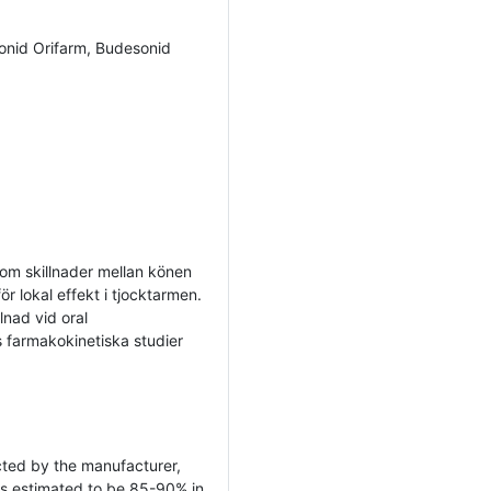
onid Orifarm, Budesonid
 om skillnader mellan könen
r lokal effekt i tjocktarmen.
lnad vid oral
 farmakokinetiska studier
ted by the manufacturer,
as estimated to be 85-90% in