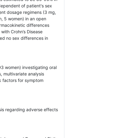
ependent of patient's sex
erent dosage regimens (3 mg,
n, 5 women) in an open
macokinetic differences
with Crohn’s Disease
d no sex differences in
93 women) investigating oral
, multivariate analysis
k factors for symptom
ysis regarding adverse effects