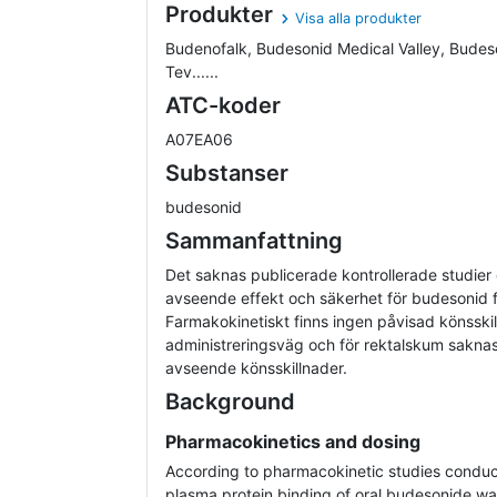
Produkter
Visa alla produkter
Budenofalk, Budesonid Medical Valley, Budes
Tev......
ATC-koder
A07EA06
Substanser
budesonid
Sammanfattning
Det saknas publicerade kontrollerade studier
avseende effekt och säkerhet för budesonid fö
Farmakokinetiskt finns ingen påvisad könsskil
administreringsväg och för rektalskum saknas
avseende könsskillnader.
Background
Pharmacokinetics and dosing
According to pharmacokinetic studies conduc
plasma protein binding of oral budesonide w