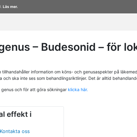
l.
Läs mer.
nus – Budesonid – för loka
tillhandahåller information om köns- och genusaspekter på läkemed
a och ska inte ses som behandlingsriktlinjer. Det är alltid behandlan
h genus och för att göra sökningar
klicka här.
l effekt i
Kontakta oss