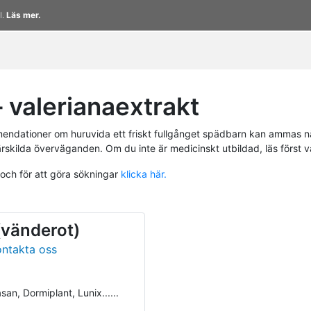
l.
Läs mer.
valerianaextrakt
endationer om huruvida ett friskt fullgånget spädbarn kan ammas n
ärskilda överväganden. Om du inte är medicinskt utbildad, läs först 
 och för att göra sökningar
klicka här.
 (vänderot)
ontakta oss
an, Dormiplant, Lunix......