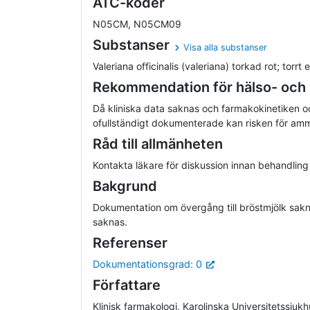
ATC-koder
N05CM, N05CM09
Substanser
Visa alla substanser
Valeriana officinalis (valeriana) torkad rot; torrt e
Rekommendation för hälso- och
Då kliniska data saknas och farmakokinetiken 
ofullständigt dokumenterade kan risken för a
Råd till allmänheten
Kontakta läkare för diskussion innan behandling
Bakgrund
Dokumentation om övergång till bröstmjölk sakn
saknas.
Referenser
Dokumentationsgrad: 0
Författare
Klinisk farmakologi, Karolinska Universitetssjuk