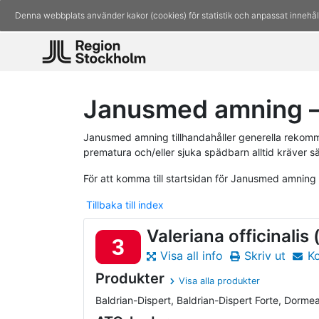
Denna webbplats använder kakor (cookies) för statistik och anpassat innehål
Janusmed amning – 
Janusmed amning tillhandahåller generella rekomm
prematura och/eller sjuka spädbarn alltid kräver s
För att komma till startsidan för Janusmed amning
Tillbaka till index
Valeriana officinalis
3
Visa all info
Skriv ut
K
Produkter
Visa alla produkter
Baldrian-Dispert, Baldrian-Dispert Forte, Dormeas