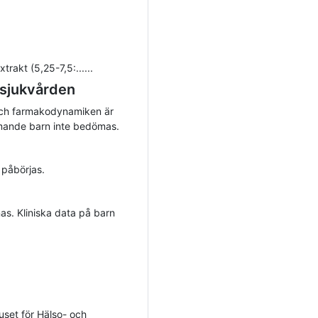
xtrakt (5,25-7,5:......
 sjukvården
och farmakodynamiken är
mmande barn inte bedömas.
 påbörjas.
as. Kliniska data på barn
huset för Hälso- och