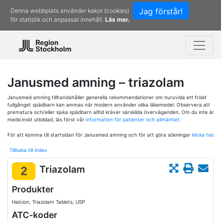
Jag förstår!
Denna webbplats använder kakor (cookies)
för statistik och anpassat innehåll.
Läs mer.
Janusmed amning – triazolam
Janusmed amning tillhandahåller generella rekommendationer om huruvida ett friskt
fullgånget spädbarn kan ammas när modern använder olika läkemedel. Observera att
prematura och/eller sjuka spädbarn alltid kräver särskilda överväganden. Om du inte är
medicinskt utbildad, läs först vår
information för patienter och allmänhet.
För att komma till startsidan för Janusmed amning och för att göra sökningar
klicka här.
Tillbaka till index
Triazolam
2
Produkter
Halcion, Triazolam Tablets, USP
ATC-koder