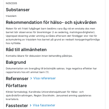
N05CD05
Substanser
triazolam
Rekommendation för hälso- och sjukvården
Risken för ett friskt fullgånget barn bedöms vara låg vid en enstaka dos men
barnet bör observeras för biverkningar (t ex sedering, matningssvårigheter).
Upprepad dosering under amning avrådes eftersom det föreligger stor risk för
ackumulering av triazolam hos barnet på grund av nedsatt konjugeringsförmåga
hos nyfödda.
Råd till allmänheten
Kontakta läkare för diskussion innan behandling påbörjas.
Bakgrund
Dokumentation om övergång till bröstmjölk saknas. Inga negativa effekter har
rapporterats hos ett ammat barn (1).
Referenser
Visa referenser
Författare
Klinisk farmakologi, Karolinska Universitetssjukhuset för Hälso- och
sjukvårdsförvaltningen, Region Stockholm. Janusmed amning uppdateras
kvartalsvis.
Fasstexter
Visa fasstexter