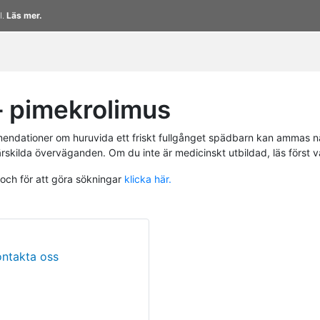
l.
Läs mer.
 pimekrolimus
endationer om huruvida ett friskt fullgånget spädbarn kan ammas n
ärskilda överväganden. Om du inte är medicinskt utbildad, läs först 
 och för att göra sökningar
klicka här.
ontakta oss