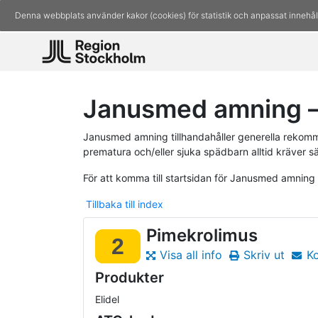
Denna webbplats använder kakor (cookies) för statistik och anpassat innehål
Janusmed amning –
Janusmed amning tillhandahåller generella rekomm
prematura och/eller sjuka spädbarn alltid kräver s
För att komma till startsidan för Janusmed amning
Tillbaka till index
Pimekrolimus
2
Visa all info
Skriv ut
K
Produkter
Elidel