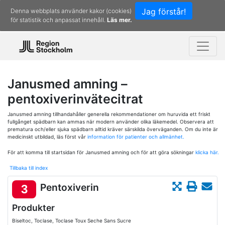
Jag förstår!
Denna webbplats använder kakor (cookies)
för statistik och anpassat innehåll.
Läs mer.
Janusmed amning –
pentoxiverinvätecitrat
Janusmed amning tillhandahåller generella rekommendationer om huruvida ett friskt
fullgånget spädbarn kan ammas när modern använder olika läkemedel. Observera att
prematura och/eller sjuka spädbarn alltid kräver särskilda överväganden. Om du inte är
medicinskt utbildad, läs först vår
information för patienter och allmänhet.
För att komma till startsidan för Janusmed amning och för att göra sökningar
klicka här.
Tillbaka till index
Pentoxiverin
3
Produkter
Biseltoc, Toclase, Toclase Toux Seche Sans Sucre