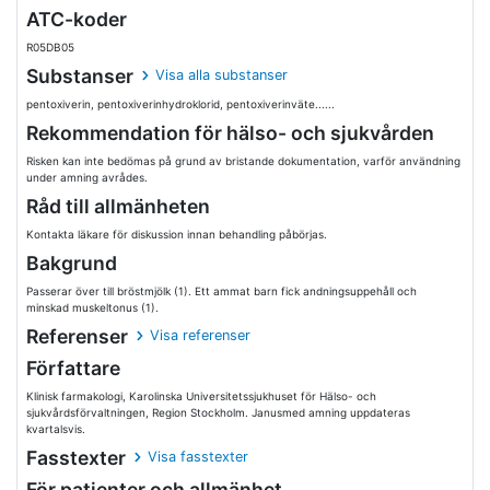
ATC-koder
R05DB05
Substanser
Visa alla substanser
pentoxiverin, pentoxiverinhydroklorid, pentoxiverinväte......
Rekommendation för hälso- och sjukvården
Risken kan inte bedömas på grund av bristande dokumentation, varför användning
under amning avrådes.
Råd till allmänheten
Kontakta läkare för diskussion innan behandling påbörjas.
Bakgrund
Passerar över till bröstmjölk (1). Ett ammat barn fick andningsuppehåll och
minskad muskeltonus (1).
Referenser
Visa referenser
Författare
Klinisk farmakologi, Karolinska Universitetssjukhuset för Hälso- och
sjukvårdsförvaltningen, Region Stockholm. Janusmed amning uppdateras
kvartalsvis.
Fasstexter
Visa fasstexter
För patienter och allmänhet