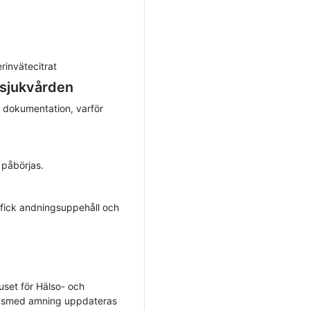
rinvätecitrat
 sjukvården
 dokumentation, varför
 påbörjas.
n fick andningsuppehåll och
huset för Hälso- och
nusmed amning uppdateras