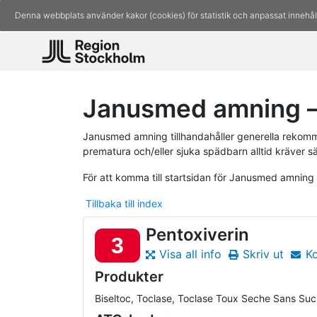
Denna webbplats använder kakor (cookies) för statistik och anpassat innehål
Janusmed amning – 
Janusmed amning tillhandahåller generella rekomm
prematura och/eller sjuka spädbarn alltid kräver s
För att komma till startsidan för Janusmed amning
Tillbaka till index
Pentoxiverin
3
Visa all info
Skriv ut
K
Produkter
Biseltoc, Toclase, Toclase Toux Seche Sans Suc