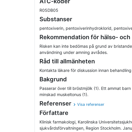
ATC-koder
R05DB05
Substanser
pentoxiverin, pentoxiverinhydroklorid, pentoxive
Rekommendation för hälso- och
Risken kan inte bedömas på grund av bristande
användning under amning avrådes.
Råd till allmänheten
Kontakta läkare för diskussion innan behandling
Bakgrund
Passerar över till bröstmjölk (1). Ett ammat bar
minskad muskeltonus (1).
Referenser
Visa referenser
Författare
Klinisk farmakologi, Karolinska Universitetssjuk
sjukvårdsförvaltningen, Region Stockholm. Ja