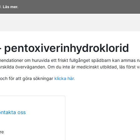
l.
Läs mer.
pentoxiverinhydroklorid
endationer om huruvida ett friskt fullgånget spädbarn kan ammas n
ärskilda överväganden. Om du inte är medicinskt utbildad, läs först 
 och för att göra sökningar
klicka här.
ontakta oss
re