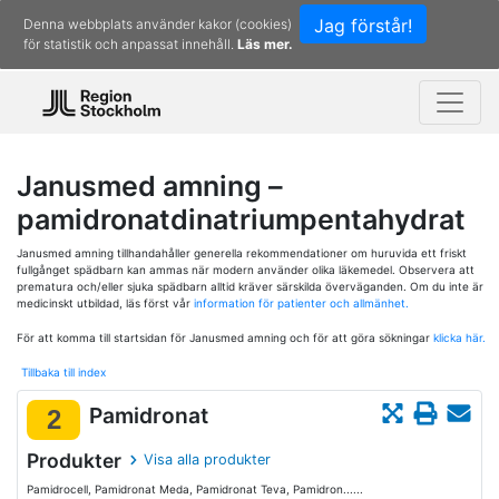
Jag förstår!
Denna webbplats använder kakor (cookies)
för statistik och anpassat innehåll.
Läs mer.
Janusmed amning –
pamidronatdinatriumpentahydrat
Janusmed amning tillhandahåller generella rekommendationer om huruvida ett friskt
fullgånget spädbarn kan ammas när modern använder olika läkemedel. Observera att
prematura och/eller sjuka spädbarn alltid kräver särskilda överväganden. Om du inte är
medicinskt utbildad, läs först vår
information för patienter och allmänhet.
För att komma till startsidan för Janusmed amning och för att göra sökningar
klicka här.
Tillbaka till index
Pamidronat
2
Produkter
Visa alla produkter
Pamidrocell, Pamidronat Meda, Pamidronat Teva, Pamidron......