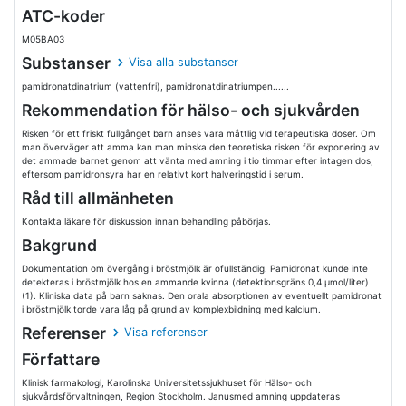
ATC-koder
M05BA03
Substanser
Visa alla substanser
pamidronatdinatrium (vattenfri), pamidronatdinatriumpen......
Rekommendation för hälso- och sjukvården
Risken för ett friskt fullgånget barn anses vara måttlig vid terapeutiska doser. Om
man överväger att amma kan man minska den teoretiska risken för exponering av
det ammade barnet genom att vänta med amning i tio timmar efter intagen dos,
eftersom pamidronsyra har en relativt kort halveringstid i serum.
Råd till allmänheten
Kontakta läkare för diskussion innan behandling påbörjas.
Bakgrund
Dokumentation om övergång i bröstmjölk är ofullständig. Pamidronat kunde inte
detekteras i bröstmjölk hos en ammande kvinna (detektionsgräns 0,4 µmol/liter)
(1). Kliniska data på barn saknas. Den orala absorptionen av eventuellt pamidronat
i bröstmjölk torde vara låg på grund av komplexbildning med kalcium.
Referenser
Visa referenser
Författare
Klinisk farmakologi, Karolinska Universitetssjukhuset för Hälso- och
sjukvårdsförvaltningen, Region Stockholm. Janusmed amning uppdateras