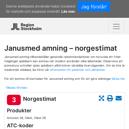
Jag förstår!
Denna webbplats använder kakor (cookies)
för statistik och anpassat innehåll.
Läs mer.
Janusmed amning – norgestimat
Janusmed amning tillhandahåller generella rekommendationer om huruvida ett friskt
fullgånget spädbarn kan ammas när modern använder olika läkemedel. Observera att
prematura och/eller sjuka spädbarn alltid kräver särskilda överväganden. Om du inte är
medicinskt utbildad, läs först vår
information för patienter och allmänhet.
För att komma till startsidan för Janusmed amning och för att göra sökningar
klicka här.
Tillbaka till index
Norgestimat
3
Produkter
Amorest 28, Cilest, Cilest 28
ATC-koder