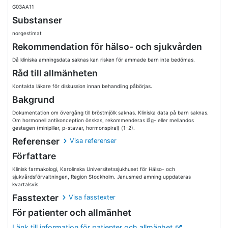
G03AA11
Substanser
norgestimat
Rekommendation för hälso- och sjukvården
Då kliniska amningsdata saknas kan risken för ammade barn inte bedömas.
Råd till allmänheten
Kontakta läkare för diskussion innan behandling påbörjas.
Bakgrund
Dokumentation om övergång till bröstmjölk saknas. Kliniska data på barn saknas.
Om hormonell antikonception önskas, rekommenderas låg- eller mellandos
gestagen (minipiller, p-stavar, hormonspiral) (1-2).
Referenser
Visa referenser
Författare
Klinisk farmakologi, Karolinska Universitetssjukhuset för Hälso- och
sjukvårdsförvaltningen, Region Stockholm. Janusmed amning uppdateras
kvartalsvis.
Fasstexter
Visa fasstexter
För patienter och allmänhet
Länk till information för patienter och allmänhet