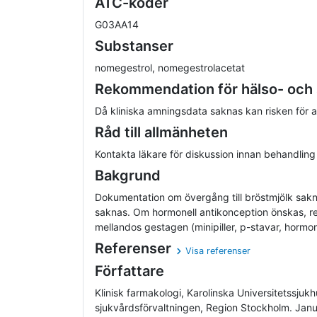
ATC-koder
G03AA14
Substanser
nomegestrol, nomegestrolacetat
Rekommendation för hälso- och
Då kliniska amningsdata saknas kan risken för
Råd till allmänheten
Kontakta läkare för diskussion innan behandling
Bakgrund
Dokumentation om övergång till bröstmjölk sakn
saknas. Om hormonell antikonception önskas, r
mellandos gestagen (minipiller, p-stavar, hormons
Referenser
Visa referenser
Författare
Klinisk farmakologi, Karolinska Universitetssjuk
sjukvårdsförvaltningen, Region Stockholm. Ja