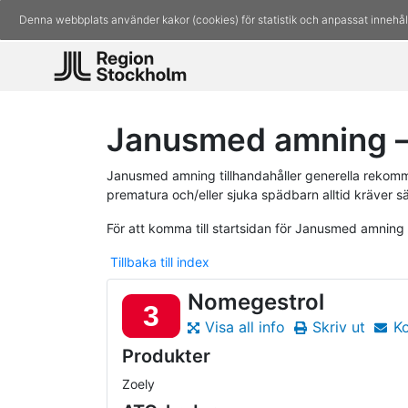
Denna webbplats använder kakor (cookies) för statistik och anpassat innehål
Janusmed amning –
Janusmed amning tillhandahåller generella rekomm
prematura och/eller sjuka spädbarn alltid kräver s
För att komma till startsidan för Janusmed amning
Tillbaka till index
Nomegestrol
3
Visa all info
Skriv ut
K
Produkter
Zoely