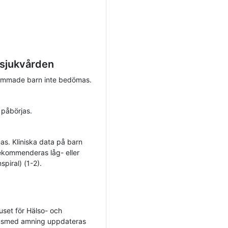
 sjukvården
 ammade barn inte bedömas.
 påbörjas.
as. Kliniska data på barn
ekommenderas låg- eller
piral) (1-2).
huset för Hälso- och
nusmed amning uppdateras