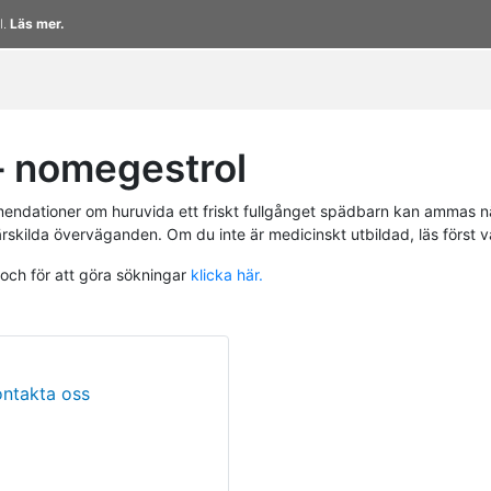
l.
Läs mer.
 nomegestrol
endationer om huruvida ett friskt fullgånget spädbarn kan ammas n
ärskilda överväganden. Om du inte är medicinskt utbildad, läs först 
 och för att göra sökningar
klicka här.
ontakta oss