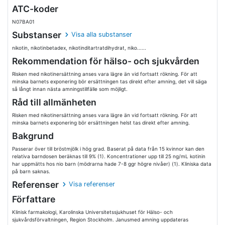
ATC-koder
N07BA01
Substanser
Visa alla substanser
nikotin, nikotinbetadex, nikotinditartratdihydrat, niko......
Rekommendation för hälso- och sjukvården
Risken med nikotinersättning anses vara lägre än vid fortsatt rökning. För att
minska barnets exponering bör ersättningen tas direkt efter amning, det vill säga
så långt innan nästa amningstillfälle som möjligt.
Råd till allmänheten
Risken med nikotinersättning anses vara lägre än vid fortsatt rökning. För att
minska barnets exponering bör ersättningen helst tas direkt efter amning.
Bakgrund
Passerar över till bröstmjölk i hög grad. Baserat på data från 15 kvinnor kan den
relativa barndosen beräknas till 9% (1). Koncentrationer upp till 25 ng/mL kotinin
har uppmätts hos nio barn (mödrarna hade 7-8 ggr högre nivåer) (1). Kliniska data
på barn saknas.
Referenser
Visa referenser
Författare
Klinisk farmakologi, Karolinska Universitetssjukhuset för Hälso- och
sjukvårdsförvaltningen, Region Stockholm. Janusmed amning uppdateras