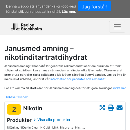
Jag förstår!
Denna webbplats använder kakor (cookies)
för statistik och anpassat innehåll.
Läs mer.
Janusmed amning –
nikotinditartratdihydrat
Janusmed amning tillhandahåller generella rekommendationer om huruvida ett friskt
fullgånget spädbarn kan ammas när modern använder olika läkemedel. Observera att
prematura och/eller sjuka spädbarn alltid kräver särskilda överväganden. Om du inte är
medicinskt utbildad, läs först vår
information för patienter och allmänhet.
För att komma till startsidan för Janusmed amning och för att göra sökningar
klicka här.
Tillbaka till index
Nikotin
2
Produkter
Visa alla produkter
NiQuitin, NiQuitin Clear, NiQuitin Mint, Nicorette, Nic......