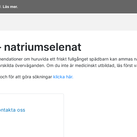
l.
Läs mer.
 natriumselenat
endationer om huruvida ett friskt fullgånget spädbarn kan ammas n
ärskilda överväganden. Om du inte är medicinskt utbildad, läs först 
 och för att göra sökningar
klicka här.
ontakta oss