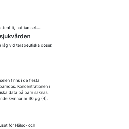
tenfri), natriumsel......
 sjukvården
a låg vid terapeutiska doser.
elen finns i de flesta
v barndos. Koncentrationen i
iniska data på barn saknas.
nde kvinnor är 60 µg (4).
huset för Hälso- och