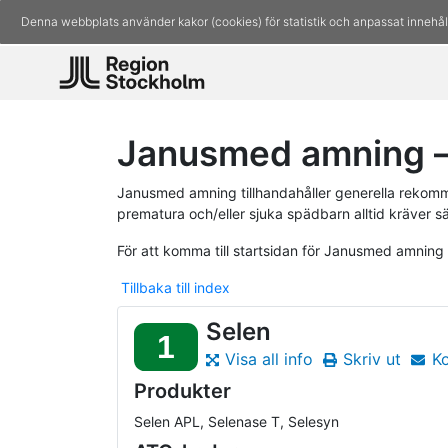
Denna webbplats använder kakor (cookies) för statistik och anpassat innehål
Janusmed amning –
Janusmed amning tillhandahåller generella rekomm
prematura och/eller sjuka spädbarn alltid kräver s
För att komma till startsidan för Janusmed amning
Tillbaka till index
Selen
1
Visa all info
Skriv ut
K
Produkter
Selen APL, Selenase T, Selesyn