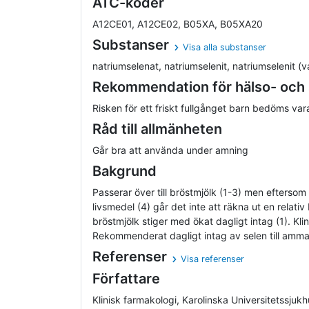
ATC-koder
A12CE01, A12CE02, B05XA, B05XA20
Substanser
Visa alla substanser
natriumselenat, natriumselenit, natriumselenit (vat
Rekommendation för hälso- och
Risken för ett friskt fullgånget barn bedöms var
Råd till allmänheten
Går bra att använda under amning
Bakgrund
Passerar över till bröstmjölk (1-3) men eftersom s
livsmedel (4) går det inte att räkna ut en relati
bröstmjölk stiger med ökat dagligt intag (1). Kl
Rekommenderat dagligt intag av selen till amma
Referenser
Visa referenser
Författare
Klinisk farmakologi, Karolinska Universitetssjuk