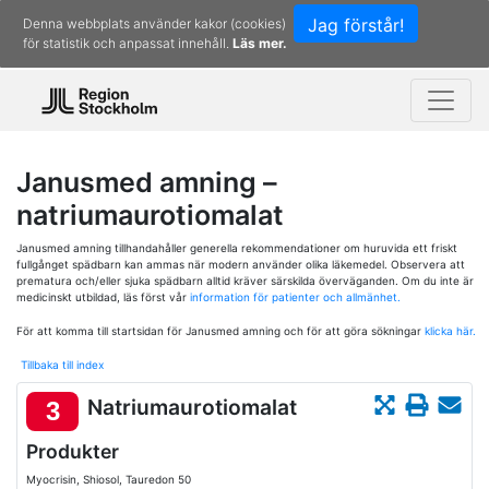
Jag förstår!
Denna webbplats använder kakor (cookies)
för statistik och anpassat innehåll.
Läs mer.
Janusmed amning –
natriumaurotiomalat
Janusmed amning tillhandahåller generella rekommendationer om huruvida ett friskt
fullgånget spädbarn kan ammas när modern använder olika läkemedel. Observera att
prematura och/eller sjuka spädbarn alltid kräver särskilda överväganden. Om du inte är
medicinskt utbildad, läs först vår
information för patienter och allmänhet.
För att komma till startsidan för Janusmed amning och för att göra sökningar
klicka här.
Tillbaka till index
Natriumaurotiomalat
3
Produkter
Myocrisin, Shiosol, Tauredon 50