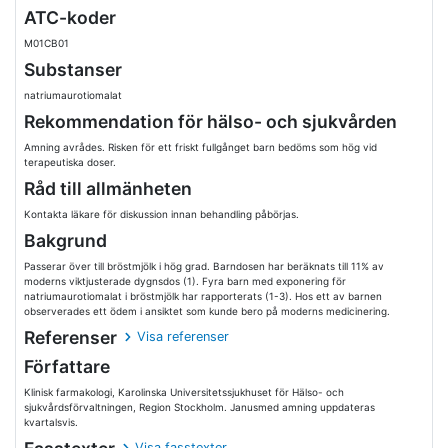
ATC-koder
M01CB01
Substanser
natriumaurotiomalat
Rekommendation för hälso- och sjukvården
Amning avrådes. Risken för ett friskt fullgånget barn bedöms som hög vid
terapeutiska doser.
Råd till allmänheten
Kontakta läkare för diskussion innan behandling påbörjas.
Bakgrund
Passerar över till bröstmjölk i hög grad. Barndosen har beräknats till 11% av
moderns viktjusterade dygnsdos (1). Fyra barn med exponering för
natriumaurotiomalat i bröstmjölk har rapporterats (1-3). Hos ett av barnen
observerades ett ödem i ansiktet som kunde bero på moderns medicinering.
Referenser
Visa referenser
Författare
Klinisk farmakologi, Karolinska Universitetssjukhuset för Hälso- och
sjukvårdsförvaltningen, Region Stockholm. Janusmed amning uppdateras
kvartalsvis.
Visa fasstexter