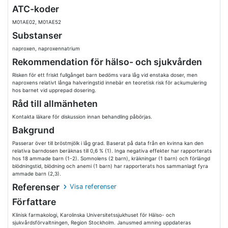
ATC-koder
M01AE02, M01AE52
Substanser
naproxen, naproxennatrium
Rekommendation för hälso- och sjukvården
Risken för ett friskt fullgånget barn bedöms vara låg vid enstaka doser, men
naproxens relativt långa halveringstid innebär en teoretisk risk för ackumulering
hos barnet vid upprepad dosering.
Råd till allmänheten
Kontakta läkare för diskussion innan behandling påbörjas.
Bakgrund
Passerar över till bröstmjölk i låg grad. Baserat på data från en kvinna kan den
relativa barndosen beräknas till 0,6 % (1). Inga negativa effekter har rapporterats
hos 18 ammade barn (1-2). Somnolens (2 barn), kräkningar (1 barn) och förlängd
blödningstid, blödning och anemi (1 barn) har rapporterats hos sammanlagt fyra
ammade barn (2,3).
Referenser
Visa referenser
Författare
Klinisk farmakologi, Karolinska Universitetssjukhuset för Hälso- och
sjukvårdsförvaltningen, Region Stockholm. Janusmed amning uppdateras