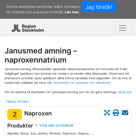
Jag förstår!
Denna webbplats använder kakor (cookies)
för statistik och anpassat innehåll.
Läs mer.
Janusmed amning –
naproxennatrium
Janusmed amning tillhandahåller generella rekommendationer om huruvida ett friskt
fullgånget spädbarn kan ammas när modern använder olika läkemedel. Observera att
prematura och/eller sjuka spädbarn alltid kräver särskilda överväganden. Om du inte är
medicinskt utbildad, läs först vår
information för patienter och allmänhet.
För att komma till startsidan för Janusmed amning och för att göra sökningar
klicka här.
Tillbaka till index
Naproxen
2
Produkter
Visa alla produkter
Alpoxen, Bonyl, Eox, Ipaflex, Miranax, Naprocur, Napros......