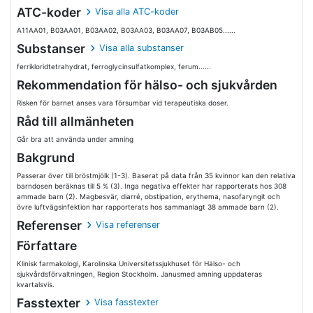
ATC-koder
Visa alla ATC-koder
A11AA01, B03AA01, B03AA02, B03AA03, B03AA07, B03AB05......
Substanser
Visa alla substanser
ferrikloridtetrahydrat, ferroglycinsulfatkomplex, ferum......
Rekommendation för hälso- och sjukvården
Risken för barnet anses vara försumbar vid terapeutiska doser.
Råd till allmänheten
Går bra att använda under amning
Bakgrund
Passerar över till bröstmjölk (1-3). Baserat på data från 35 kvinnor kan den relativa
barndosen beräknas till 5 % (3). Inga negativa effekter har rapporterats hos 308
ammade barn (2). Magbesvär, diarré, obstipation, erythema, nasofaryngit och
övre luftvägsinfektion har rapporterats hos sammanlagt 38 ammade barn (2).
Referenser
Visa referenser
Författare
Klinisk farmakologi, Karolinska Universitetssjukhuset för Hälso- och
sjukvårdsförvaltningen, Region Stockholm. Janusmed amning uppdateras
kvartalsvis.
Fasstexter
Visa fasstexter