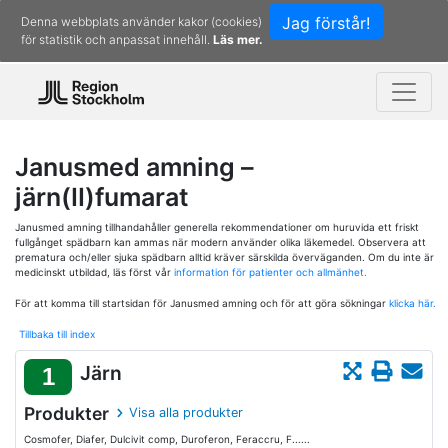
Jag förstår!
Denna webbplats använder kakor (cookies)
för statistik och anpassat innehåll.
Läs mer.
Janusmed amning –
järn(II)fumarat
Janusmed amning tillhandahåller generella rekommendationer om huruvida ett friskt
fullgånget spädbarn kan ammas när modern använder olika läkemedel. Observera att
prematura och/eller sjuka spädbarn alltid kräver särskilda överväganden. Om du inte är
medicinskt utbildad, läs först vår
information för patienter och allmänhet.
För att komma till startsidan för Janusmed amning och för att göra sökningar
klicka här.
Tillbaka till index
Järn
1
Produkter
Visa alla produkter
Cosmofer, Diafer, Dulcivit comp, Duroferon, Feraccru, F......