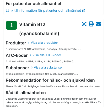
För patienter och allmänhet
Länk till information för patienter och allmänhet
Vitamin B12
1
(cyanokobalamin)
Produkter
Visa alla produkter
B-kombin forte N, B12 Ankermann, Becozym, Becozym Forte......
ATC-koder
Visa alla ATC-koder
A11AA01, A11BA, A11DB, A11EA, A11EX, B03BA01, B03BA0......
Substanser
Visa alla substanser
cyanokobalamin, cyanokobalamin (0,1 % sd), cyanokobalam......
Rekommendation för hälso- och sjukvården
Risken för ett friskt fullgånget barn bedöms vara försumbar vid terapeutiska doser.
Råd till allmänheten
Godkända vitaminpreparat kan användas under amning i doser som motsvarar
rekommenderat dagligt näringsintag. Vid behov av högre doser, kontakta läkare för
diskussion.