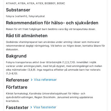
A11AA01, A11BA, A11EA, A11EX, B03BB01, B05XC
Substanser
folsyra (vattenfri), folsyrahydrat
Rekommendation för hälso- och sjukvården
Risken för ett friskt fullgånget barn bedöms vara låg vid terapeutiska doser.
Råd till allmänheten
Godkända vitaminpreparat kan användas under amning i doser som motsvarar
rekommenderat dagligt näringsintag. Vid behov av högre doser, kontakta läkare för
diskussion.
Bakgrund
Folsyra transporteras aktivt över till bröstmjölk (1,2,5,7,10). Innehållet i mjölk
varierar under amningscykeln, med tid på dygnet, med amningslängd och mellan
olika mätmetoder (3,8,9). Inga negativa effekter på ammade barn har noterats
(1,3-8,10).
Referenser
Visa referenser
Författare
Klinisk farmakologi, Karolinska Universitetssjukhuset för Hälso- och
sjukvårdsförvaltningen, Region Stockholm. Janusmed amning uppdateras
kvartalsvis.
Fasstexter
Visa fasstexter