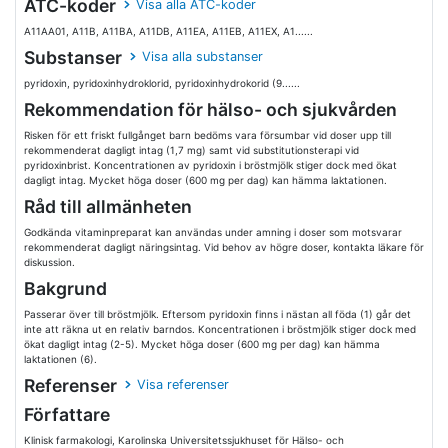
ATC-koder
Visa alla ATC-koder
A11AA01, A11B, A11BA, A11DB, A11EA, A11EB, A11EX, A1......
Substanser
Visa alla substanser
pyridoxin, pyridoxinhydroklorid, pyridoxinhydrokorid (9......
Rekommendation för hälso- och sjukvården
Risken för ett friskt fullgånget barn bedöms vara försumbar vid doser upp till
rekommenderat dagligt intag (1,7 mg) samt vid substitutionsterapi vid
pyridoxinbrist. Koncentrationen av pyridoxin i bröstmjölk stiger dock med ökat
dagligt intag. Mycket höga doser (600 mg per dag) kan hämma laktationen.
Råd till allmänheten
Godkända vitaminpreparat kan användas under amning i doser som motsvarar
rekommenderat dagligt näringsintag. Vid behov av högre doser, kontakta läkare för
diskussion.
Bakgrund
Passerar över till bröstmjölk. Eftersom pyridoxin finns i nästan all föda (1) går det
inte att räkna ut en relativ barndos. Koncentrationen i bröstmjölk stiger dock med
ökat dagligt intag (2-5). Mycket höga doser (600 mg per dag) kan hämma
laktationen (6).
Referenser
Visa referenser
Författare
Klinisk farmakologi, Karolinska Universitetssjukhuset för Hälso- och