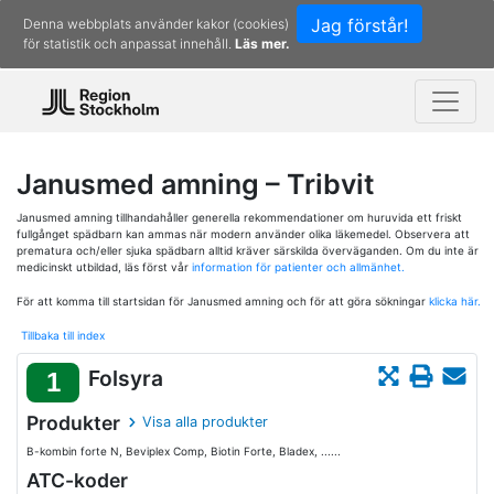
Jag förstår!
Denna webbplats använder kakor (cookies)
för statistik och anpassat innehåll.
Läs mer.
Janusmed amning – Tribvit
Janusmed amning tillhandahåller generella rekommendationer om huruvida ett friskt
fullgånget spädbarn kan ammas när modern använder olika läkemedel. Observera att
prematura och/eller sjuka spädbarn alltid kräver särskilda överväganden. Om du inte är
medicinskt utbildad, läs först vår
information för patienter och allmänhet.
För att komma till startsidan för Janusmed amning och för att göra sökningar
klicka här.
Tillbaka till index
Folsyra
1
Produkter
Visa alla produkter
B-kombin forte N, Beviplex Comp, Biotin Forte, Bladex, ......
ATC-koder