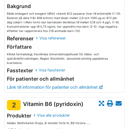
Bakgrund
Både endogent och exogent tillfört vitamin B12 passerar över till bröstmjölk (1-10).
Baserat på data från 608 kvinnor med doser mellan 2,6 och 1000 µg av B12 per
dag (oklart i vilken form) kan barndosen beräknas till mellan 0,18 och 4 µg/L (1-6).
Koncentrationer upp till 0,75 ng/mL har uppmätts hos barn (2-5). Inga negativa
effekter har rapporterats hos 218 ammade barn (10).
Referenser
Visa referenser
Författare
Klinisk farmakologi, Karolinska Universitetssjukhuset för Hälso- och
sjukvårdsförvaltningen, Region Stockholm. Janusmed amning uppdateras
kvartalsvis.
Fasstexter
Visa fasstexter
För patienter och allmänhet
Länk till information för patienter och allmänhet
Vitamin B6 (pyridoxin)
2
Produkter
Visa alla produkter
Abidec Multivitamin Drops, B-kombin forte N, B6-Vicotra......