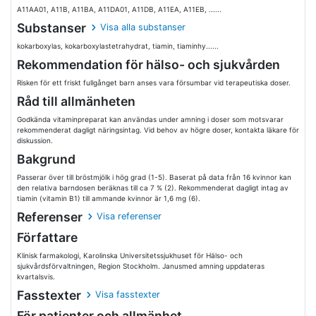
A11AA01, A11B, A11BA, A11DA01, A11DB, A11EA, A11EB, ......
Substanser
Visa alla substanser
kokarboxylas, kokarboxylastetrahydrat, tiamin, tiaminhy......
Rekommendation för hälso- och sjukvården
Risken för ett friskt fullgånget barn anses vara försumbar vid terapeutiska doser.
Råd till allmänheten
Godkända vitaminpreparat kan användas under amning i doser som motsvarar
rekommenderat dagligt näringsintag. Vid behov av högre doser, kontakta läkare för
diskussion.
Bakgrund
Passerar över till bröstmjölk i hög grad (1-5). Baserat på data från 16 kvinnor kan
den relativa barndosen beräknas till ca 7 % (2). Rekommenderat dagligt intag av
tiamin (vitamin B1) till ammande kvinnor är 1,6 mg (6).
Referenser
Visa referenser
Författare
Klinisk farmakologi, Karolinska Universitetssjukhuset för Hälso- och
sjukvårdsförvaltningen, Region Stockholm. Janusmed amning uppdateras
kvartalsvis.
Fasstexter
Visa fasstexter
För patienter och allmänhet