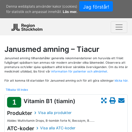
Jag förstår!
Denna webbplats använder kakor (cookies)
för statistik och anpassat innehåll.
Läs mer.
Janusmed amning – Tiacur
Janusmed amning tillhandahåller generella rekommendationer om huruvida ett friskt
fullgånget spädbarn kan ammas när modern använder olika läkemedel. Observera att
prematura och/eller sjuka spädbarn alltid kräver särskilda överväganden. Om du inte är
medicinskt utbildad, läs först vår
information för patienter och allmänhet.
För att komma till startsidan för Janusmed amning och för att göra sökningar
klicka här.
Tillbaka till index
Vitamin B1 (tiamin)
1
Produkter
Visa alla produkter
Abidec Multivitamin Drops, B-kombin forte N, Becozym, B......
ATC-koder
Visa alla ATC-koder