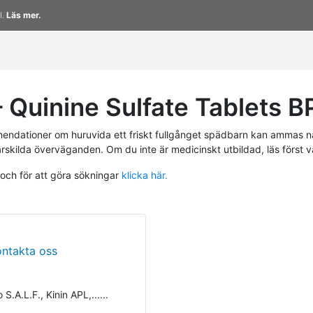
l.
Läs mer.
Quinine Sulfate Tablets B
endationer om huruvida ett friskt fullgånget spädbarn kan ammas n
ärskilda överväganden. Om du inte är medicinskt utbildad, läs först 
 och för att göra sökningar
klicka här.
ontakta oss
S.A.L.F., Kinin APL,......