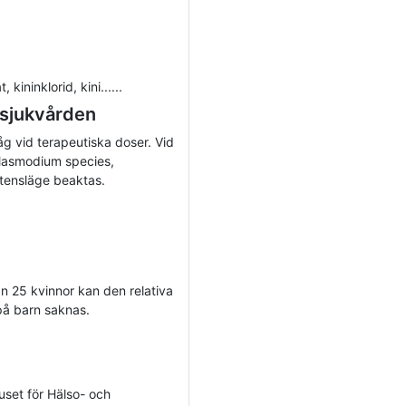
kininklorid, kini......
 sjukvården
låg vid terapeutiska doser. Vid
Plasmodium species,
stensläge beaktas.
ån 25 kvinnor kan den relativa
 på barn saknas.
huset för Hälso- och