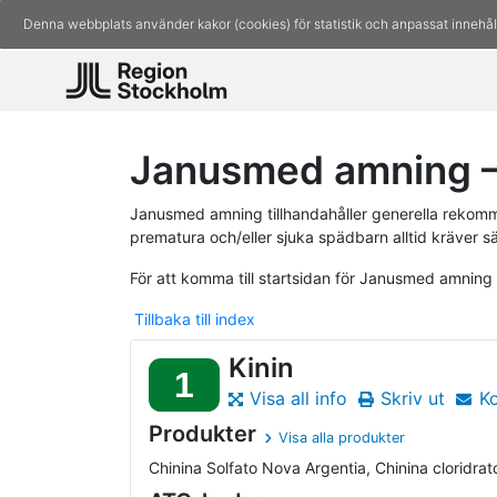
Denna webbplats använder kakor (cookies) för statistik och anpassat innehål
Janusmed amning – 
Janusmed amning tillhandahåller generella rekomm
prematura och/eller sjuka spädbarn alltid kräver s
För att komma till startsidan för Janusmed amning
Tillbaka till index
Kinin
1
Visa all info
Skriv ut
K
Produkter
Visa alla produkter
Chinina Solfato Nova Argentia, Chinina cloridrato 