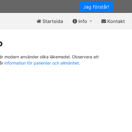
Jag förstår!
Startsida
Info
Kontakt
P
är modern använder olika läkemedel. Observera att
vår
information för patienter och allmänhet.