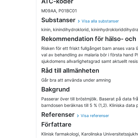
ATC-koder
M09AA, P01BC01
Substanser
Visa alla substanser
kinin, kinindihydroklorid, kininhydrokloriddihydrat, 
Rekommendation för hälso- och
Risken för ett friskt fullgånget barn anses vara 
val av behandling av malaria bör i första hand 
sjukdomens allvarlighetsgrad samt aktuellt resi
Råd till allmänheten
Går bra att använda under amning
Bakgrund
Passerar över till bröstmjölk. Baserat på data fr
barndosen beräknas till 5 % (1,2). Kliniska data
Referenser
Visa referenser
Författare
Klinisk farmakologi, Karolinska Universitetssjuk