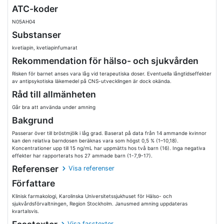
ATC-koder
N05AH04
Substanser
kvetiapin, kvetiapinfumarat
Rekommendation för hälso- och sjukvården
Risken för barnet anses vara låg vid terapeutiska doser. Eventuella långtidseffekter
av antipsykotiska läkemedel på CNS-utvecklingen är dock okända.
Råd till allmänheten
Går bra att använda under amning
Bakgrund
Passerar över till bröstmjölk i låg grad. Baserat på data från 14 ammande kvinnor
kan den relativa barndosen beräknas vara som högst 0,5 % (1–10,18).
Koncentrationer upp till 15 ng/mL har uppmätts hos två barn (16). Inga negativa
effekter har rapporterats hos 27 ammade barn (1-7,9-17).
Referenser
Visa referenser
Författare
Klinisk farmakologi, Karolinska Universitetssjukhuset för Hälso- och
sjukvårdsförvaltningen, Region Stockholm. Janusmed amning uppdateras
kvartalsvis.
Visa fasstexter