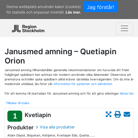
Jag förstår!
Denna webbplats använder kakor (cookies)
för statistik och anpassat innehåll.
Läs mer.
Janusmed amning – Quetiapin
Orion
Janusmed amning tillhandahåller generella rekommendationer om huruvida ett friskt
fullgånget spädbarn kan ammas när modern använder olika läkemedel. Observera att
prematura och/eller sjuka spädbarn alltid kräver särskilda överväganden. Om du inte är
medicinskt utbildad, läs först vår
information för patienter och allmänhet.
För att komma till startsidan för Janusmed amning och för att göra sökningar
klicka här.
Tillbaka till index
Kvetiapin
1
Produkter
Visa alla produkter
Alzen Depot, Biquetan, Ketipinor, Kvetiapin Ebb, Quetia......