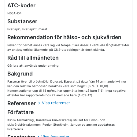
ATC-koder
N05AH04
Substanser
kvetiapin, kvetiapinfumarat
Rekommendation för hälso- och sjukvården
Risken för barnet anses vara låg vid terapeutiska doser. Eventuella långtidseffekter
av antipsykotiska läkemedel på CNS-utvecklingen är dock okända.
Råd till allmänheten
Går bra att använda under amning
Bakgrund
Passerar över till bröstmjölk i låg grad. Baserat på data från 14 ammande kvinnor
kan den relativa barndosen beräknas vara som högst 0,5 % (1–10,18).
Koncentrationer upp till 15 ng/mL har uppmätts hos två barn (16). Inga negativa
effekter har rapporterats hos 27 ammade barn (1-7,9-17).
Referenser
Visa referenser
Författare
Klinisk farmakologi, Karolinska Universitetssjukhuset för Hälso- och
sjukvårdsförvaltningen, Region Stockholm. Janusmed amning uppdateras
kvartalsvis.
Visa fasstexter