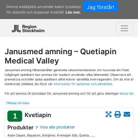
Jag förstår!
Denna webbplats använder kakor (cookies)
för statistik och anpassat innehåll.
Läs mer.
Janusmed amning – Quetiapin
Medical Valley
Janusmed amning tillhandahåller generella rekommendationer om huruvida ett friskt
fullgånget spädbarn kan ammas när modern använder olika läkemedel. Observera att
prematura och/eller sjuka spädbarn alltid kräver särskilda överväganden. Om du inte är
medicinskt utbildad, läs först vår
information för patienter och allmänhet.
För att komma till startsidan för Janusmed amning och för att göra sökningar
klicka här.
Tillbaka till index
Kvetiapin
1
Produkter
Visa alla produkter
Alzen Depot, Biquetan, Ketipinor, Kvetiapin Ebb, Quetia......