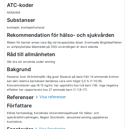
ATC-koder
N05AH04
Substanser
kvetiapin, kvetiapinfumarat
Rekommendation för hälso- och sjukvården
Risken för barnet anses vara låg vid terapeutiska doser. Eventuella långtidseffekter
av antipsykotiska läkemedel på CNS-utvecklingen är dock okända.
Råd till allmänheten
Går bra att använda under amning
Bakgrund
Passerar över till bröstmjölk i låg grad. Baserat på data från 14 ammande kvinnor
kan den relativa barndosen beräknas vara som högst 0,5 % (1–10,18).
Koncentrationer upp till 15 ng/mL har uppmätts hos två barn (16). Inga negativa
effekter har rapporterats hos 27 ammade barn (1-7,9-17).
Referenser
Visa referenser
Författare
Klinisk farmakologi, Karolinska Universitetssjukhuset för Hälso- och
sjukvårdsförvaltningen, Region Stockholm. Janusmed amning uppdateras
kvartalsvis.
Visa fasstexter