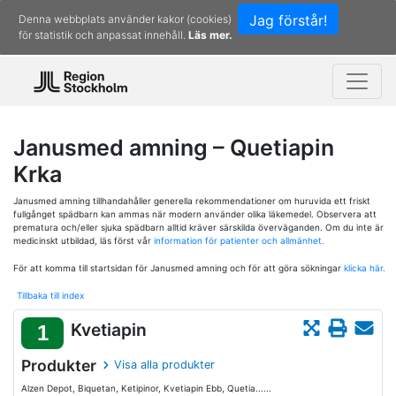
Jag förstår!
Denna webbplats använder kakor (cookies)
för statistik och anpassat innehåll.
Läs mer.
Janusmed amning – Quetiapin
Krka
Janusmed amning tillhandahåller generella rekommendationer om huruvida ett friskt
fullgånget spädbarn kan ammas när modern använder olika läkemedel. Observera att
prematura och/eller sjuka spädbarn alltid kräver särskilda överväganden. Om du inte är
medicinskt utbildad, läs först vår
information för patienter och allmänhet.
För att komma till startsidan för Janusmed amning och för att göra sökningar
klicka här.
Tillbaka till index
Kvetiapin
1
Produkter
Visa alla produkter
Alzen Depot, Biquetan, Ketipinor, Kvetiapin Ebb, Quetia......