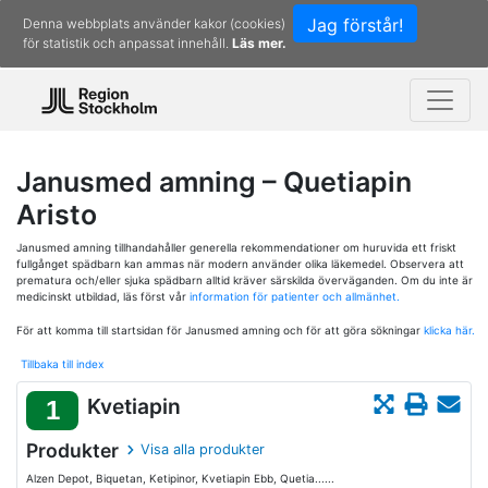
Jag förstår!
Denna webbplats använder kakor (cookies)
för statistik och anpassat innehåll.
Läs mer.
Janusmed amning – Quetiapin
Aristo
Janusmed amning tillhandahåller generella rekommendationer om huruvida ett friskt
fullgånget spädbarn kan ammas när modern använder olika läkemedel. Observera att
prematura och/eller sjuka spädbarn alltid kräver särskilda överväganden. Om du inte är
medicinskt utbildad, läs först vår
information för patienter och allmänhet.
För att komma till startsidan för Janusmed amning och för att göra sökningar
klicka här.
Tillbaka till index
Kvetiapin
1
Produkter
Visa alla produkter
Alzen Depot, Biquetan, Ketipinor, Kvetiapin Ebb, Quetia......