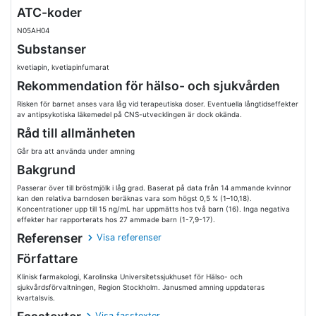
ATC-koder
N05AH04
Substanser
kvetiapin, kvetiapinfumarat
Rekommendation för hälso- och sjukvården
Risken för barnet anses vara låg vid terapeutiska doser. Eventuella långtidseffekter
av antipsykotiska läkemedel på CNS-utvecklingen är dock okända.
Råd till allmänheten
Går bra att använda under amning
Bakgrund
Passerar över till bröstmjölk i låg grad. Baserat på data från 14 ammande kvinnor
kan den relativa barndosen beräknas vara som högst 0,5 % (1–10,18).
Koncentrationer upp till 15 ng/mL har uppmätts hos två barn (16). Inga negativa
effekter har rapporterats hos 27 ammade barn (1-7,9-17).
Referenser
Visa referenser
Författare
Klinisk farmakologi, Karolinska Universitetssjukhuset för Hälso- och
sjukvårdsförvaltningen, Region Stockholm. Janusmed amning uppdateras
kvartalsvis.
Visa fasstexter