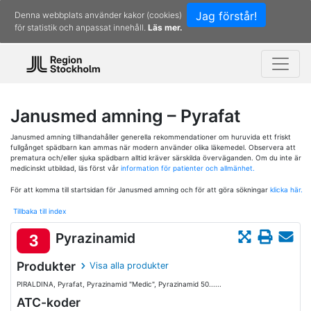
Jag förstår!
Denna webbplats använder kakor (cookies)
för statistik och anpassat innehåll.
Läs mer.
Janusmed amning – Pyrafat
Janusmed amning tillhandahåller generella rekommendationer om huruvida ett friskt
fullgånget spädbarn kan ammas när modern använder olika läkemedel. Observera att
prematura och/eller sjuka spädbarn alltid kräver särskilda överväganden. Om du inte är
medicinskt utbildad, läs först vår
information för patienter och allmänhet.
För att komma till startsidan för Janusmed amning och för att göra sökningar
klicka här.
Tillbaka till index
Pyrazinamid
3
Produkter
Visa alla produkter
PIRALDINA, Pyrafat, Pyrazinamid "Medic", Pyrazinamid 50......
ATC-koder