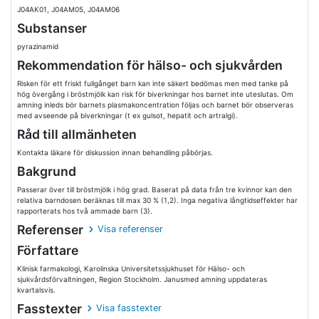
J04AK01, J04AM05, J04AM06
Substanser
pyrazinamid
Rekommendation för hälso- och sjukvården
Risken för ett friskt fullgånget barn kan inte säkert bedömas men med tanke på
hög övergång i bröstmjölk kan risk för biverkningar hos barnet inte uteslutas. Om
amning inleds bör barnets plasmakoncentration följas och barnet bör observeras
med avseende på biverkningar (t ex gulsot, hepatit och artralgi).
Råd till allmänheten
Kontakta läkare för diskussion innan behandling påbörjas.
Bakgrund
Passerar över till bröstmjölk i hög grad. Baserat på data från tre kvinnor kan den
relativa barndosen beräknas till max 30 % (1,2). Inga negativa långtidseffekter har
rapporterats hos två ammade barn (3).
Referenser
Visa referenser
Författare
Klinisk farmakologi, Karolinska Universitetssjukhuset för Hälso- och
sjukvårdsförvaltningen, Region Stockholm. Janusmed amning uppdateras
kvartalsvis.
Fasstexter
Visa fasstexter