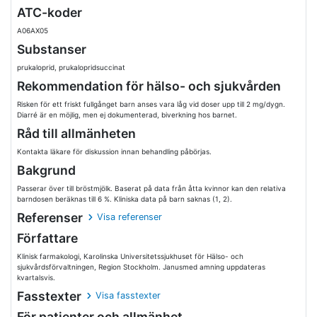
ATC-koder
A06AX05
Substanser
prukaloprid, prukalopridsuccinat
Rekommendation för hälso- och sjukvården
Risken för ett friskt fullgånget barn anses vara låg vid doser upp till 2 mg/dygn.
Diarré är en möjlig, men ej dokumenterad, biverkning hos barnet.
Råd till allmänheten
Kontakta läkare för diskussion innan behandling påbörjas.
Bakgrund
Passerar över till bröstmjölk. Baserat på data från åtta kvinnor kan den relativa
barndosen beräknas till 6 %. Kliniska data på barn saknas (1, 2).
Referenser
Visa referenser
Författare
Klinisk farmakologi, Karolinska Universitetssjukhuset för Hälso- och
sjukvårdsförvaltningen, Region Stockholm. Janusmed amning uppdateras
kvartalsvis.
Fasstexter
Visa fasstexter
För patienter och allmänhet