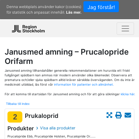
Jag förstår!
Denna webbplats använder kakor (cookies)
för statistik och anpassat innehåll.
Läs mer.
Janusmed amning – Prucalopride
Orifarm
Janusmed amning tillhandahåller generella rekommendationer om huruvida ett friskt
fullgånget spädbarn kan ammas när modern använder olika läkemedel. Observera att
prematura och/eller sjuka spädbarn alltid kräver särskilda överväganden. Om du inte är
medicinskt utbildad, läs först vår
information för patienter och allmänhet.
För att komma till startsidan för Janusmed amning och för att göra sökningar
klicka här.
Tillbaka till index
Prukaloprid
2
Produkter
Visa alla produkter
Prucalopride Ebb, Prucalopride Holsten, Prucalopride Or......