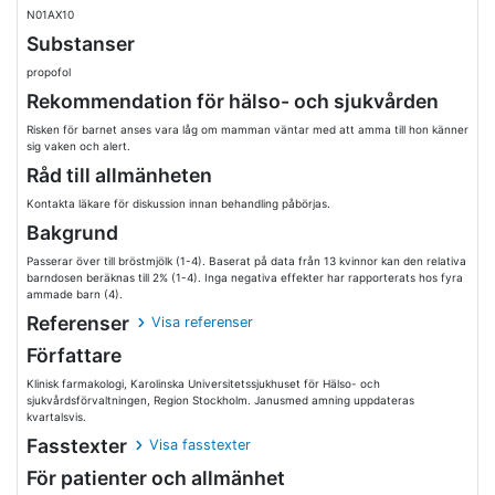
N01AX10
Substanser
propofol
Rekommendation för hälso- och sjukvården
Risken för barnet anses vara låg om mamman väntar med att amma till hon känner
sig vaken och alert.
Råd till allmänheten
Kontakta läkare för diskussion innan behandling påbörjas.
Bakgrund
Passerar över till bröstmjölk (1-4). Baserat på data från 13 kvinnor kan den relativa
barndosen beräknas till 2% (1-4). Inga negativa effekter har rapporterats hos fyra
ammade barn (4).
Referenser
Visa referenser
Författare
Klinisk farmakologi, Karolinska Universitetssjukhuset för Hälso- och
sjukvårdsförvaltningen, Region Stockholm. Janusmed amning uppdateras
kvartalsvis.
Fasstexter
Visa fasstexter
För patienter och allmänhet