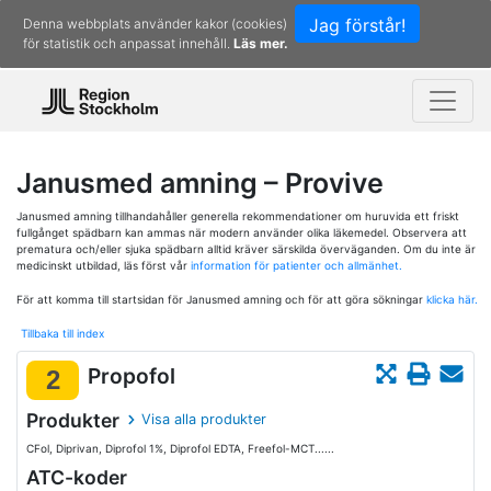
Jag förstår!
Denna webbplats använder kakor (cookies)
för statistik och anpassat innehåll.
Läs mer.
Janusmed amning – Provive
Janusmed amning tillhandahåller generella rekommendationer om huruvida ett friskt
fullgånget spädbarn kan ammas när modern använder olika läkemedel. Observera att
prematura och/eller sjuka spädbarn alltid kräver särskilda överväganden. Om du inte är
medicinskt utbildad, läs först vår
information för patienter och allmänhet.
För att komma till startsidan för Janusmed amning och för att göra sökningar
klicka här.
Tillbaka till index
Propofol
2
Produkter
Visa alla produkter
CFol, Diprivan, Diprofol 1%, Diprofol EDTA, Freefol-MCT......
ATC-koder