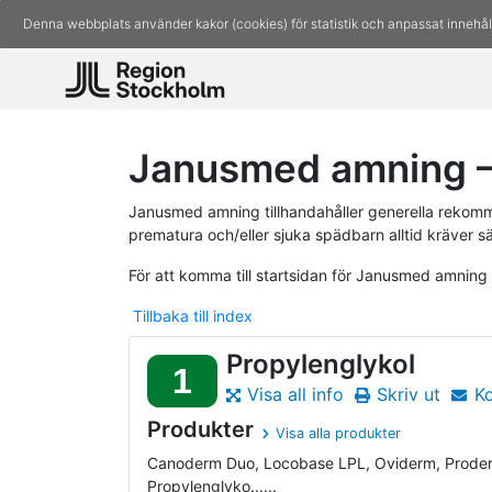
Denna webbplats använder kakor (cookies) för statistik och anpassat innehål
Janusmed amning –
Janusmed amning tillhandahåller generella rekomm
prematura och/eller sjuka spädbarn alltid kräver s
För att komma till startsidan för Janusmed amning
Tillbaka till index
Propylenglykol
1
Visa all info
Skriv ut
K
Produkter
Visa alla produkter
Canoderm Duo, Locobase LPL, Oviderm, Prode
Propylenglyko......