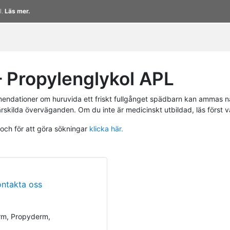
l.
Läs mer.
 Propylenglykol APL
endationer om huruvida ett friskt fullgånget spädbarn kan ammas n
ärskilda överväganden. Om du inte är medicinskt utbildad, läs först 
 och för att göra sökningar
klicka här.
ontakta oss
rm, Propyderm,