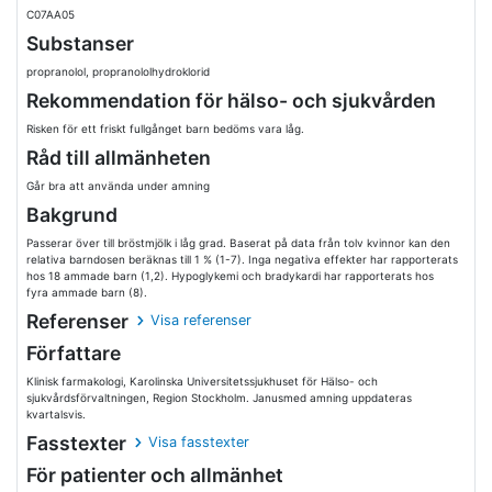
C07AA05
Substanser
propranolol, propranololhydroklorid
Rekommendation för hälso- och sjukvården
Risken för ett friskt fullgånget barn bedöms vara låg.
Råd till allmänheten
Går bra att använda under amning
Bakgrund
Passerar över till bröstmjölk i låg grad. Baserat på data från tolv kvinnor kan den
relativa barndosen beräknas till 1 % (1-7). Inga negativa effekter har rapporterats
hos 18 ammade barn (1,2). Hypoglykemi och bradykardi har rapporterats hos
fyra ammade barn (8).
Referenser
Visa referenser
Författare
Klinisk farmakologi, Karolinska Universitetssjukhuset för Hälso- och
sjukvårdsförvaltningen, Region Stockholm. Janusmed amning uppdateras
kvartalsvis.
Fasstexter
Visa fasstexter
För patienter och allmänhet