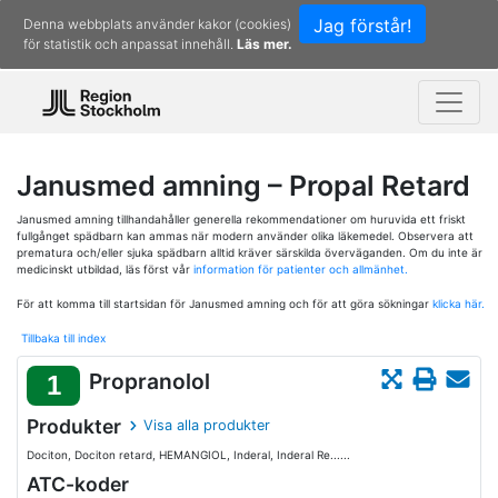
Jag förstår!
Denna webbplats använder kakor (cookies)
för statistik och anpassat innehåll.
Läs mer.
Janusmed amning – Propal Retard
Janusmed amning tillhandahåller generella rekommendationer om huruvida ett friskt
fullgånget spädbarn kan ammas när modern använder olika läkemedel. Observera att
prematura och/eller sjuka spädbarn alltid kräver särskilda överväganden. Om du inte är
medicinskt utbildad, läs först vår
information för patienter och allmänhet.
För att komma till startsidan för Janusmed amning och för att göra sökningar
klicka här.
Tillbaka till index
Propranolol
1
Produkter
Visa alla produkter
Dociton, Dociton retard, HEMANGIOL, Inderal, Inderal Re......
ATC-koder