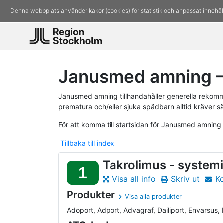
Denna webbplats använder kakor (cookies) för statistik och anpassat innehål
Janusmed amning –
Janusmed amning tillhandahåller generella rekomm
prematura och/eller sjuka spädbarn alltid kräver s
För att komma till startsidan för Janusmed amning
Tillbaka till index
Takrolimus - systemi
1
Visa all info
Skriv ut
K
Produkter
Visa alla produkter
Adoport, Adport, Advagraf, Dailiport, Envarsus, M