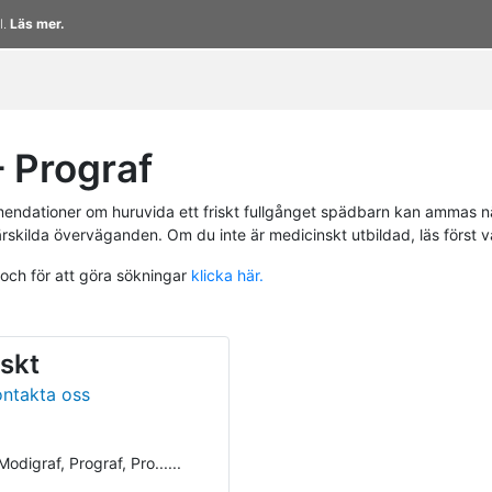
l.
Läs mer.
 Prograf
endationer om huruvida ett friskt fullgånget spädbarn kan ammas n
ärskilda överväganden. Om du inte är medicinskt utbildad, läs först 
 och för att göra sökningar
klicka här.
skt
ontakta oss
odigraf, Prograf, Pro......