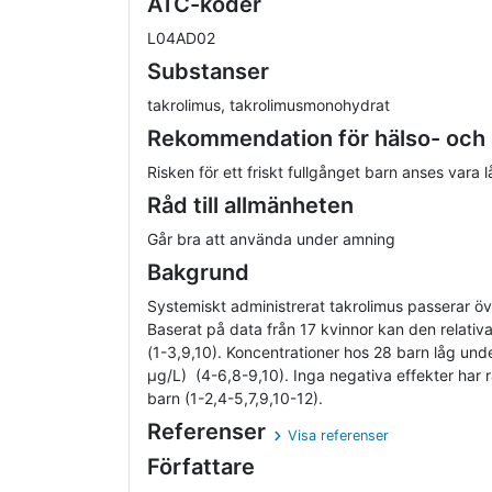
ATC-koder
L04AD02
Substanser
takrolimus, takrolimusmonohydrat
Rekommendation för hälso- och
Risken för ett friskt fullgånget barn anses vara 
Råd till allmänheten
Går bra att använda under amning
Bakgrund
Systemiskt administrerat takrolimus passerar över
Baserat på data från 17 kvinnor kan den relativ
(1-3,9,10). Koncentrationer hos 28 barn låg und
µg/L) (4-6,8-9,10). Inga negativa effekter ha
barn (1-2,4-5,7,9,10-12).
Referenser
Visa referenser
Författare